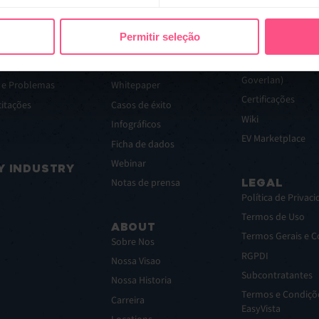
RESOURCES
FOR CUSTO
Permitir seleção
de Incidentes
Blog
Portal dos cliente
Ebooks
Portal de Clientes
Goverlan)
s e Problemas
Whitepaper
Certificações
citações
Casos de éxito
Wiki
Infográficos
EV Marketplace
Ficha de dados
Webinar
Y INDUSTRY
LEGAL
Notas de prensa
Política de Privac
Termos de Uso
ABOUT
Termos Gerais e 
Sobre Nos
RGPDI
Nossa Visao
Subcontratantes
Nossa Historia
Termos e Condiçõe
Carreira
EasyVista