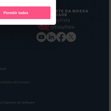
MERS
FAÇA PARTE DA NOSSA
Permitir todos
COMUNIDADE
s
EasyVista
 EV Reach (antigo
@EasyVista
idade
Condições de Compra
s Especiais de Software