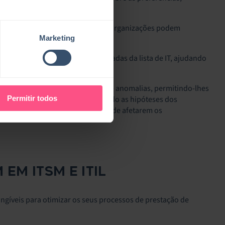
os de nível de serviço (SLOs), as organizações podem
Marketing
reas para melhoria do produto.
 de desempenho em diferentes camadas da lista de IT, ajudando
as interrupções de serviço.
de IT sobre possíveis problemas e anomalias, permitindo-lhes
Permitir todos
periência do utilizador, reduzindo as hipóteses dos
tes puderem ser resolvidos antes de afetarem os
EM ITSM E ITIL
angíveis para otimizar os seus processos de prestação de