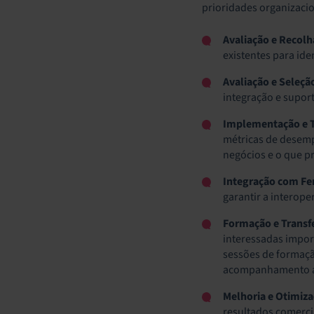
prioridades organizacio
Avaliação e Recolh
existentes para ide
Avaliação e Seleçã
integração e supor
Implementação e T
métricas de desemp
negócios e o que pr
Integração com Fe
garantir a interope
Formação e Transf
interessadas impor
sessões de formaçã
acompanhamento ad
Melhoria e Otimiz
resultados comercia