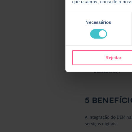
que usamos, consulte a nos
padrões e pontos p
Seleção
Benchmarking de
Necessários
acompanhar métrica
de
consentimento
Análise da Causa R
as equipas de IT a
Alertas e Notificaç
Rejeitar
tomar medidas prev
utilizadores terem
utilizadores).
5 BENEFÍC
A integração do DEM nas
serviços digitais: