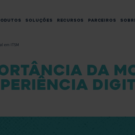
RODUTOS
SOLUÇÕES
RECURSOS
PARCEIROS
SOBR
tal em ITSM
PORTÂNCIA DA M
PERIÊNCIA DIGIT