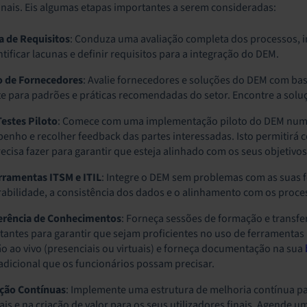
nais. Eis algumas etapas importantes a serem consideradas:
a de Requisitos
: Conduza uma avaliação completa dos processos, in
ntificar lacunas e definir requisitos para a integração do DEM.
o de Fornecedores
: Avalie fornecedores e soluções do DEM com base
te para padrões e práticas recomendadas do setor. Encontre a sol
estes Piloto
: Comece com uma implementação piloto do DEM num amb
enho e recolher feedback das partes interessadas. Isto permitir
ecisa fazer para garantir que esteja alinhado com os seus objetivos
rramentas ITSM e ITIL
: Integre o DEM sem problemas com as suas fe
rabilidade, a consistência dos dados e o alinhamento com os proces
erência de Conhecimentos
: Forneça sessões de formação e transfe
tantes para garantir que sejam proficientes no uso de ferramenta
o ao vivo (presenciais ou virtuais) e forneça documentação na sua
icional que os funcionários possam precisar.
ação Contínuas
: Implemente uma estrutura de melhoria contínua pa
is e na criação de valor para os seus utilizadores finais. Agende u