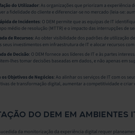
fação do Utilizador
: As organizações que priorizam a experiência d
er a fidelidade do cliente e diferenciar-se no mercado (leia-se: aum
ápida de Incidentes
: O DEM permite que as equipas de IT identi
po médio de resolução (MTTR) e o impacto das interrupções de ser
zada de Recursos
: Ao obter visibilidade dos padrões de utilização
 seus investimentos em infraestrutura de IT e alocar recursos com 
da de Decisão
: O DEM fornece aos líderes de IT e às partes inter
item-lhes tomar decisões baseadas em dados, e não apenas em sup
os Objetivos de Negócios
: Ao alinhar os serviços de IT com os se
tivas de transformação digital, aumentar a competitividade e criar 
AÇÃO DO DEM EM AMBIENTES IT
cedida da monitorização da experiência digital requer planeame