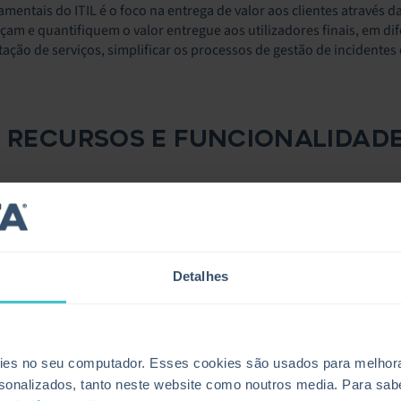
mentais do ITIL é o foco na entrega de valor aos clientes através d
eçam e quantifiquem o valor entregue aos utilizadores finais, em di
ção de serviços, simplificar os processos de gestão de incidentes 
S RECURSOS E FUNCIONALIDAD
 oferecem uma gama de recursos e funcionalidades adaptadas para 
 do DEM incluem:
 a Ponta
: O DEM fornece visibilidade abrangente de toda a cadeia de 
izador final).
Detalhes
 Tempo Real
: Os recursos de monitorização em tempo real permite
rrupções de serviço à medida que ocorrem—minimizando o tempo d
es no seu computador. Esses cookies são usados para melhorar 
cia do Utilizador
: As plataformas DEM aproveitam análises avança
rsonalizados, tanto neste website como noutros media. Para sab
rtamentos do utilizador. Isto permite que as organizações obtenh