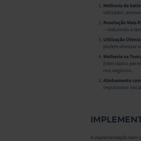
Melhoria da Satis
utilizador, promov
Resolução Mais R
—reduzindo o tem
Utilização Otimi
podem otimizar os
Melhoria na Toma
Estes dados perm
nos negócios.
Alinhamento com 
impulsionar inicia
IMPLEMENT
A implementação bem-su