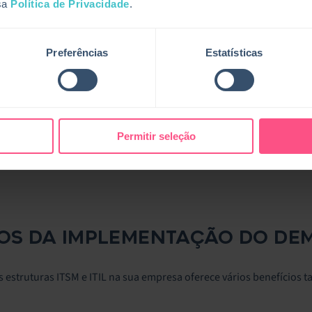
sa
Política de Privacidade
.
roblemáticos do utilizador.
 Desempenho
: Ao estabelecer benchmarks de desempenho e objetiv
Preferências
Estatísticas
s de desempenho em relação a metas predefinidas e identificar á
aiz
: O DEM facilita a análise da causa raiz, correlacionando dados
 identificar as causas subjacentes da degradação do desempenho e d
ões Proativas
: As soluções DEM alertam proactivamente as equipas 
Permitir seleção
entivas antes que os utilizadores sejam afetados—aumentando a ex
 de lidar com o tempo de inatividade ou quaisquer problemas (se es
IOS DA IMPLEMENTAÇÃO DO DEM 
 estruturas ITSM e ITIL na sua empresa oferece vários benefícios t