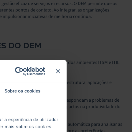
a gestão eficaz de serviços e recursos. O DEM permite que os
ferentes pontos de contato. Ao integrar, as organizações
e impulsionar iniciativas de melhoria contínua.
ES DO DEM
atender às diversas necessidades dos ambientes ITSM e ITIL.
entrega de serviços digitais (infraestrutura, aplicações e
Sobre os cookies
m que as equipas de IT detetem e respondam a problemas de
e inatividade e atenuando os impactos na produtividade do
a experiência de utilizador
das e algoritmos de aprendizagem automática para analisar as
er mais sobre os cookies
am informações mais profundas sobre as preferências,