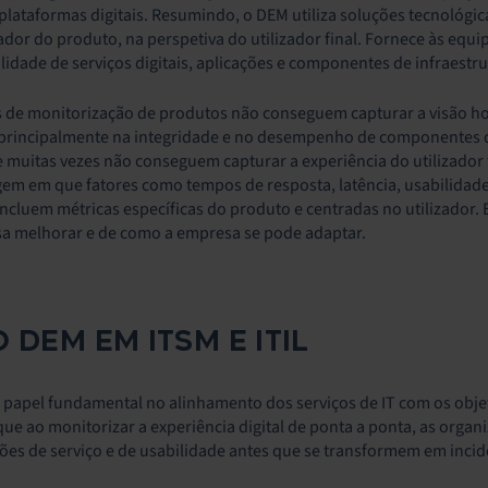
 plataformas digitais. Resumindo, o DEM utiliza soluções tecnológica
zador do produto, na perspetiva do utilizador final. Fornece às eq
ilidade de serviços digitais, aplicações e componentes de infraestru
s de monitorização de produtos não conseguem capturar a visão holí
principalmente na integridade e no desempenho de componentes de
ue muitas vezes não conseguem capturar a experiência do utilizado
em em que fatores como tempos de resposta, latência, usabilidade e
 incluem métricas específicas do produto e centradas no utilizad
sa melhorar e de como a empresa se pode adaptar.
 DEM EM ITSM E ITIL
pel fundamental no alinhamento dos serviços de IT com os objetiv
que ao monitorizar a experiência digital de ponta a ponta, as orga
es de serviço e de usabilidade antes que se transformem em incid