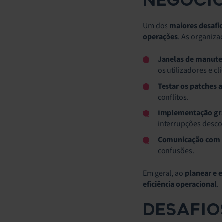
NEGÓCI
Um dos
maiores desafi
operações
. As organi
Janelas de manut
os utilizadores e cl
Testar os patches
conflitos.
Implementação gr
interrupções desco
Comunicação com a
confusões.
Em geral, ao
planear e 
eficiência operacional
.
DESAFIO