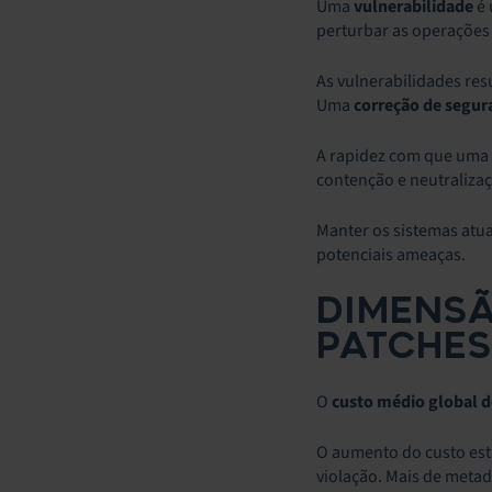
Uma
vulnerabilidade
é 
perturbar as operações
As vulnerabilidades re
Uma
correção de segu
A rapidez com que uma 
contenção e neutralizaç
Manter os sistemas atua
potenciais ameaças.
DIMENSÃ
PATCHES
O
custo médio global 
O aumento do custo está
violação. Mais de metad