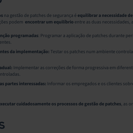
O
os
na gestão de patches de segurança é
equilibrar a necessidade d
zações podem
encontrar um equilíbrio
entre as duas necessidades, 
enção programadas
: Programar a aplicação de patches durante per
ientes.
 antes da implementação:
Testar os patches num ambiente control
adual:
Implementar as correções de forma progressiva em diferent
ntroladas.
s partes interessadas:
Informar os empregados e os clientes sobre
executar cuidadosamente os processos de gestão de patches
, as 
S