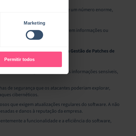
es de Segurança (CVE).
Trata-se de um número enorme,
Marketing
erem acesso não autorizado, roubarem informações ou
iolações de dados.
Dar prioridade à Gestão de Patches de
cativos:
Permitir todos
ções podem salvaguardar melhor as informações sensíveis,
alhas de segurança que os atacantes poderiam explorar,
aques cibernéticos.
osos que exigem atualizações regulares do software. A não
pesadas e danos à reputação da empresa.
ntemente a funcionalidade e a eficiência do software,