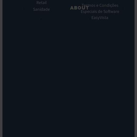
Observe
Retail
Termos e Condições
ABOUT
Automação
Sanidade
Especiais de Software
e
Sobre
EasyVista
Orquestração:
Nos
EV
Nossa
Orchestrate
Visao
Descoberta
Nossa
e
Historia
DDM:
Carreira
EV
Locations
Discovery
Leadership
Suporte
Sstentabilidade
Remoto:
EV
Reach
Monitoramento
de
Experiência:
Digital
Experience
Monitoring