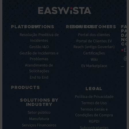
PLATFORM
SOLUTIONS
RESOURCES
FOR CUSTOMERS
FA
PA
Caracteristicas
Resolução Preditiva de
Blog
Portal dos clientes
DA
NO
principais
Incidentes
Ebooks
Portal de Clientes EV
CO
Principais
Gestão I&O
Reach (antigo Goverlan)
Whitepaper
Ea
benefícios
Gestão de Incidentes e
Certificações
Casos
@
da
Problemas
de
Wiki
plataforma
Atendimento de
éxito
EV Marketplace
Integrações
Solicitações
Infográficos
End to End
Ficha
de
PRODUCTS
LEGAL
dados
ITSM:
Webinar
Política de Privacidade
SOLUTIONS BY
EV
Notas
Termos de Uso
INDUSTRY
Service
de
Termos Gerais e
Setor público
Manager
prensa
Condições de Compra
Manufatura
ITOM
RGPDI
EV
Serviços Financeiros
Subcontratantes