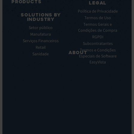
PRODUCTS
LEGAL
dados
ITSM:
Webinar
Política de Privacidade
SOLUTIONS BY
EV
Notas
Termos de Uso
INDUSTRY
Service
de
Termos Gerais e
Setor público
Manager
prensa
Condições de Compra
Manufatura
ITOM
RGPDI
EV
Serviços Financeiros
Subcontratantes
Observe
Retail
Termos e Condições
ABOUT
Automação
Sanidade
Especiais de Software
e
Sobre
EasyVista
Orquestração:
Nos
EV
Nossa
Orchestrate
Visao
Descoberta
Nossa
e
Historia
DDM:
Carreira
EV
Locations
Discovery
Leadership
Suporte
Sstentabilidade
Remoto:
EV
Reach