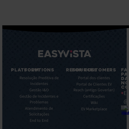
PLATFORM
SOLUTIONS
RESOURCES
FOR CUSTOMERS
FA
PA
Caracteristicas
Resolução Preditiva de
Blog
Portal dos clientes
DA
NO
principais
Incidentes
Ebooks
Portal de Clientes EV
CO
Principais
Gestão I&O
Reach (antigo Goverlan)
Whitepaper
Ea
benefícios
Gestão de Incidentes e
Certificações
Casos
@
da
Problemas
de
Wiki
plataforma
Atendimento de
éxito
EV Marketplace
Integrações
Solicitações
Infográficos
End to End
Ficha
de