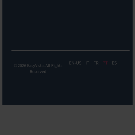
Monitoramento
de
Experiência:
Digital
Experience
Monitoring
EN
IT
FR
PT
ES
© 2026 EasyVista. All Rights
Reserved