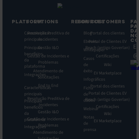
PLATFORM
SOLUTIONS
RESOURCES
FOR CUSTOMERS
FA
PA
DA
Caracteristicas
Resolução Preditiva de
Blog
Portal dos clientes
NO
principais
Incidentes
CO
Ebooks
Portal de Clientes EV
Ea
Principais
Gestão I&O
Reach (antigo Goverlan)
Whitepaper
benefícios
@
Gestão de Incidentes e
Certificações
Casos
da
Problemas
de
Wiki
plataforma
Atendimento de
éxito
EV Marketplace
Integrações
Solicitações
Infográficos
End to End
Portal dos clientes
Caracteristicas
Ficha
Portal de Clientes EV
principais
de
Resolução Preditiva de
Reach (antigo Goverlan)
dados
Principais
Incidentes
Certificações
benefícios
Webinar
Gestão I&O
da
Wiki
Notas
Gestão de Incidentes e
plataforma
EV Marketplace
de
Problemas
Integrações
prensa
Atendimento de
Solicitações