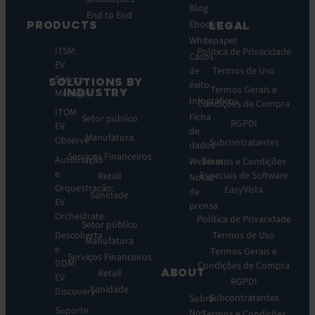
Blog
End to End
Ebooks
PRODUCTS
LEGAL
Whitepaper
ITSM:
Política de Privacidade
Casos
EV
Termos de Uso
de
Service
SOLUTIONS BY
éxito
Termos Gerais e
INDUSTRY
Manager
Infográficos
Condições de Compra
ITOM
Ficha
Setor público
RGPDI
EV
de
Manufatura
Observe
Subcontratantes
dados
Serviços Financeiros
Automação
Webinar
Termos e Condições
e
Especiais de Software
Retail
Notas
Orquestração:
EasyVista
de
Sanidade
EV
prensa
Orchestrate
Política de Privacidade
Setor público
Descoberta
Termos de Uso
Manufatura
e
Termos Gerais e
Serviços Financeiros
DDM:
Condições de Compra
ABOUT
Retail
EV
RGPDI
Sanidade
Discovery
Subcontratantes
Sobre
Suporte
Nos
Termos e Condições