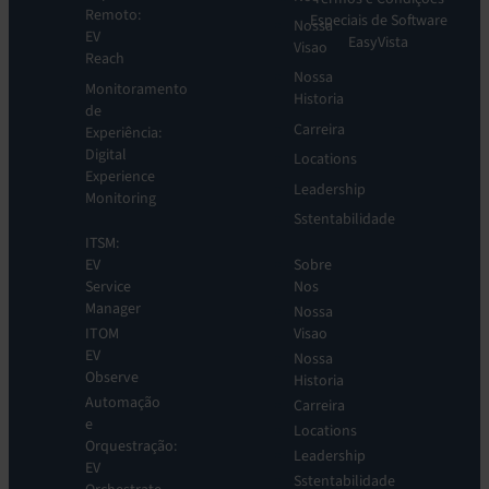
Remoto:
Especiais de Software
Nossa
EV
EasyVista
Visao
Reach
Nossa
Monitoramento
Historia
de
Carreira
Experiência:
Digital
Locations
Experience
Leadership
Monitoring
Sstentabilidade
ITSM:
Sobre
EV
Nos
Service
Manager
Nossa
Visao
ITOM
EV
Nossa
Observe
Historia
Automação
Carreira
e
Locations
Orquestração:
Leadership
EV
Sstentabilidade