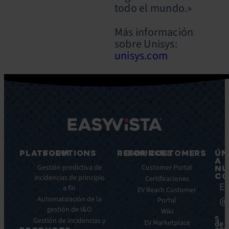
todo el mundo.»
Más información
sobre Unisys:
unisys.com
PLATFORM
SOLUTIONS
RESOURCES
FOR CUSTOMERS
ÚN
A
Características
Gestión predictiva de
Blog
Customer Portal
NU
CO
principales
incidencias de principio
Ebooks
Certificaciones
Ea
a fin
Beneficios
Whitepapers
EV Reach Customer
Automatización de la
@
Integraciones
Portal
Casos
gestión de I&O
de
Wiki
5
Gestión de incidencias y
éxito
EV Marketplace
de