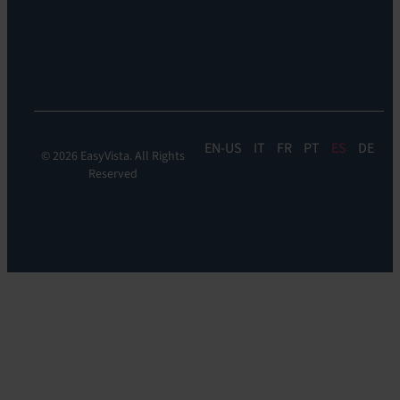
Sostenibilidad
la
experiencia:
EV
DEM
EN
IT
FR
PT
ES
DE
© 2026 EasyVista. All Rights
Reserved