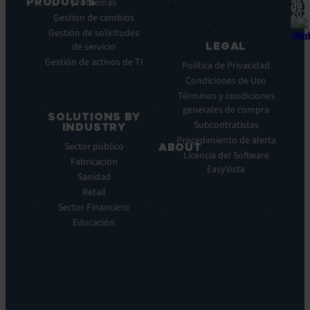
ago
PRODUCTS
problemas
Infografías
de
202
Gestión de cambios
Fichas
ITSM:
Gestión de solicitudes
técnicas
EV
LEGAL
de servicio
Service
Webinar
Gestión de activos de TI
Manager
Notas
Política de Privacidad
ITOM:
de
Condiciones de Uso
EV
prensa
Términos y condiciones
Observe
generales de compra
SOLUTIONS BY
Automatización:
Subcontratistas
INDUSTRY
EV
Procedimiento de alerta
Sector público
ABOUT
Orchestrate
Licencia del Software
Fabricación
Descubrimiento
Quiénes
EasyVista
Sanidad
y
somos
DDM:
Retail
Nuestra
EV
Sector Financiero
Visión
Discovery
Educación
Nuestra
Soporte
historia
remoto:
Carreras
EV
profesionales
Reach
Ubicaciones
Monitorización
Liderazgo
de