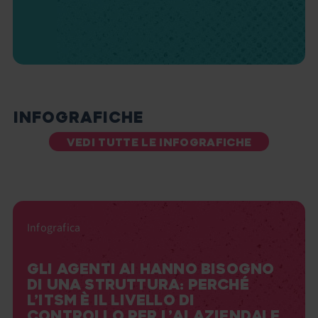
INFOGRAFICHE
VEDI TUTTE LE INFOGRAFICHE
Infografica
GLI AGENTI AI HANNO BISOGNO
DI UNA STRUTTURA: PERCHÉ
L’ITSM È IL LIVELLO DI
CONTROLLO PER L’AI AZIENDALE