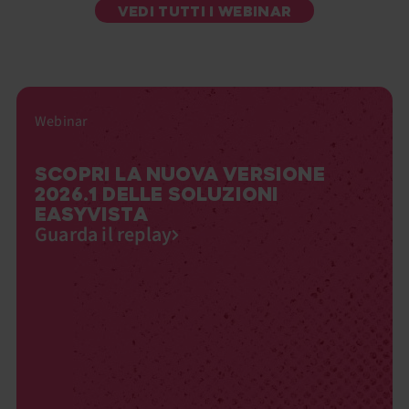
VEDI TUTTI I WEBINAR
Webinar
SCOPRI LA NUOVA VERSIONE
2026.1 DELLE SOLUZIONI
EASYVISTA
Guarda il replay