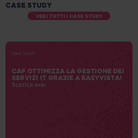
CASE STUDY
VEDI TUTTI I CASE STUDY
Case Study
CAF OTTIMIZZA LA GESTIONE DEI
SERVIZI IT GRAZIE A EASYVISTA!
Scarica ora