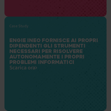
Case Study
ENGIE INEO FORNISCE AI PROPRI
DIPENDENTI GLI STRUMENTI
NECESSARI PER RISOLVERE
AUTONOMAMENTE I PROPRI
PROBLEMI INFORMATICI
Scarica ora