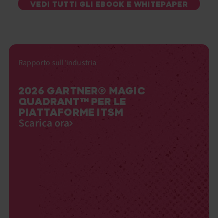
VEDI TUTTI GLI EBOOK E WHITEPAPER
Rapporto sull'industria
2026 GARTNER® MAGIC
QUADRANT™ PER LE
PIATTAFORME ITSM
Scarica ora