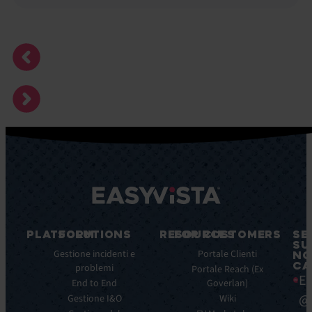
PLATFORM
SOLUTIONS
RESOURCES
FOR CUSTOMERS
SE
SU
Caratteristiche
Gestione incidenti e
Blog
Portale Clienti
NO
CA
principali
problemi
Ebook
Portale Reach (Ex
Ea
Benefici
End to End
Goverlan)
Whitepaper
principali
@
Gestione I&O
Wiki
Case