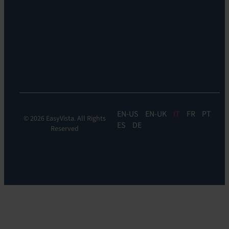
siamo
EV
Sostenibilità
Discovery
Automation
&
Orchestration:
EV
Orchestrate
EN
EN-UK
IT
FR
PT
© 2026 EasyVista. All Rights
ES
DE
Reserved