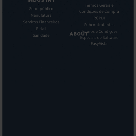
INDUSTRY
Service
de
Termos Gerais e
Setor público
Manager
prensa
Condições de Compra
Manufatura
ITOM
RGPDI
EV
Serviços Financeiros
Subcontratantes
Observe
Retail
Termos e Condições
ABOUT
Automação
Sanidade
Especiais de Software
e
Sobre
EasyVista
Orquestração:
Nos
EV
Nossa
Orchestrate
Visao
Descoberta
Nossa
e
Historia
DDM:
Carreira
EV
Locations
Discovery
Leadership
Suporte
Sstentabilidade
Remoto:
EV
Reach
Monitoramento
de
Experiência: