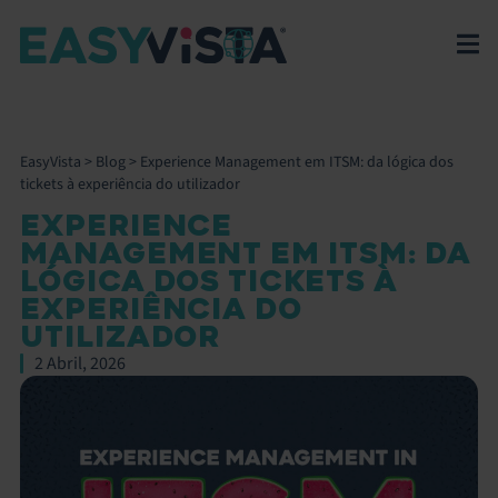
EasyVista
>
Blog
>
Experience Management em ITSM: da lógica dos
tickets à experiência do utilizador
EXPERIENCE
MANAGEMENT EM ITSM: DA
LÓGICA DOS TICKETS À
EXPERIÊNCIA DO
UTILIZADOR
2 Abril, 2026