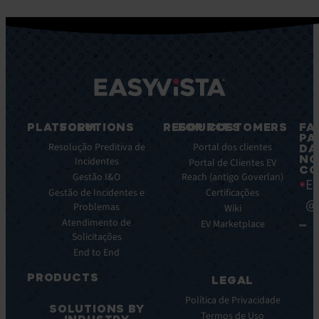
PLATFORM
SOLUTIONS
RESOURCES
FOR CUSTOMERS
FA
PA
Caracteristicas
Resolução Preditiva de
Blog
Portal dos clientes
DA
NO
principais
Incidentes
Ebooks
Portal de Clientes EV
CO
Principais
Gestão I&O
Reach (antigo Goverlan)
Whitepaper
Ea
benefícios
Gestão de Incidentes e
Certificações
Casos
@
da
Problemas
de
Wiki
plataforma
Atendimento de
éxito
EV Marketplace
Integrações
Solicitações
Infográficos
End to End
Ficha
de
PRODUCTS
LEGAL
dados
ITSM:
Webinar
Política de Privacidade
SOLUTIONS BY
EV
Notas
Termos de Uso