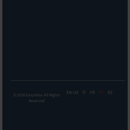
EV
Locations
Discovery
Leadership
Suporte
Sstentabilidade
Remoto:
EV
Reach
Monitoramento
de
Experiência:
Digital
Experience
Monitoring
EN
IT
FR
PT
ES
© 2026 EasyVista. All Rights
Reserved