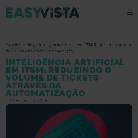
EasyVista
>
Blog
>
Inteligência Artificial em ITSM: Reduzindo o Volume
de Tickets Através da Automatização
INTELIGÊNCIA ARTIFICIAL
EM ITSM: REDUZINDO O
VOLUME DE TICKETS
ATRAVÉS DA
AUTOMATIZAÇÃO
13 Fevereiro, 2025