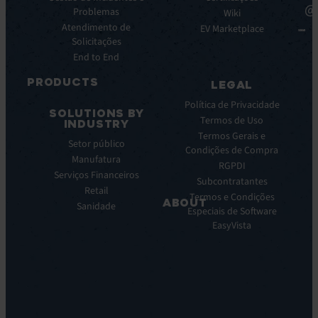
@
da
Problemas
de
Wiki
plataforma
Atendimento de
éxito
EV Marketplace
Integrações
Solicitações
Infográficos
End to End
Ficha
de
PRODUCTS
LEGAL
dados
ITSM:
Webinar
Política de Privacidade
SOLUTIONS BY
EV
Notas
Termos de Uso
INDUSTRY
Service
de
Termos Gerais e
Setor público
Manager
prensa
Condições de Compra
Manufatura
ITOM
RGPDI
EV
Serviços Financeiros
Subcontratantes
Observe
Retail
Termos e Condições
ABOUT
Automação
Sanidade
Especiais de Software
e
Sobre
EasyVista
Orquestração:
Nos
EV
Nossa
Orchestrate
Visao
Descoberta
Nossa
e
Historia
DDM:
Carreira