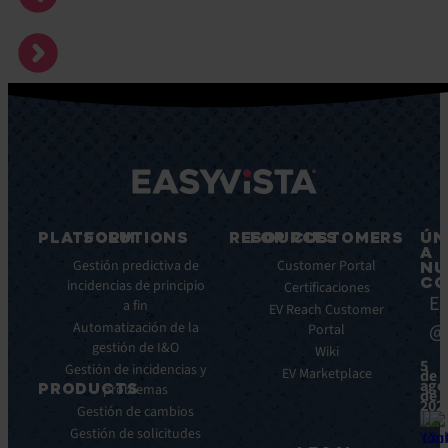
PLATFORM
SOLUTIONS
RESOURCES
FOR CUSTOMERS
ÚN
A
Características
Gestión predictiva de
Blog
Customer Portal
NU
CO
principales
incidencias de principio
Ebooks
Certificaciones
Ea
a fin
Beneficios
Whitepapers
EV Reach Customer
Automatización de la
@
Integraciones
Portal
Casos
gestión de I&O
de
Wiki
5
Gestión de incidencias y
éxito
EV Marketplace
de
ago
PRODUCTS
problemas
Infografías
de
202
Gestión de cambios
Fichas
ITSM:
Gestión de solicitudes
técnicas
EV