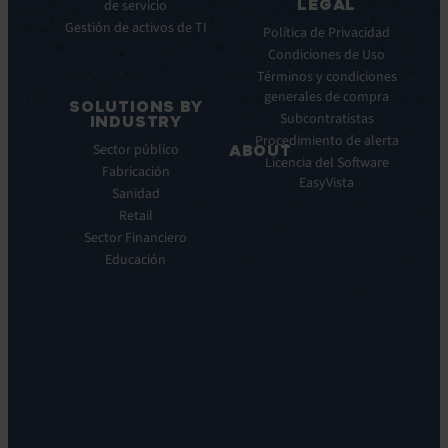
LEGAL
de servicio
Service
Webinar
Gestión de activos de TI
Manager
Notas
Política de Privacidad
ITOM:
de
Condiciones de Uso
EV
prensa
Términos y condiciones
Observe
generales de compra
SOLUTIONS BY
Automatización:
Subcontratistas
INDUSTRY
EV
Procedimiento de alerta
Sector público
ABOUT
Orchestrate
Licencia del Software
Fabricación
Descubrimiento
Quiénes
EasyVista
Sanidad
y
somos
DDM:
Retail
Nuestra
EV
Sector Financiero
Visión
Discovery
Educación
Nuestra
Soporte
historia
remoto:
Carreras
EV
profesionales
Reach
Ubicaciones
Monitorización
Liderazgo
de
Sostenibilidad
la
experiencia:
EV