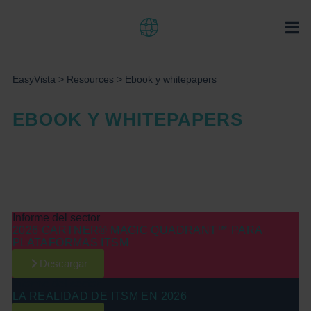
EasyVista
>
Resources
>
Ebook y whitepapers
EBOOK Y WHITEPAPERS
Informe del sector
2026 GARTNER® MAGIC QUADRANT™ PARA
PLATAFORMAS ITSM
Descargar
Informe del sector
LA REALIDAD DE ITSM EN 2026