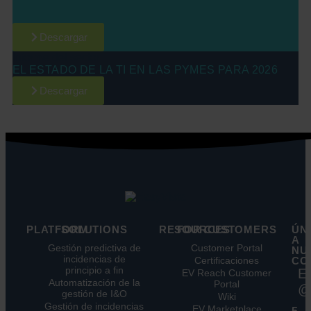
ADECUADA: APRENDER DE LA EXPERIENCIA DE
LOS CLIENTES
Descargar
Informe del sector
EL ESTADO DE LA TI EN LAS PYMES PARA 2026
Descargar
PLATFORM
SOLUTIONS
RESOURCES
FOR CUSTOMERS
ÚN
A
Características
Gestión predictiva de
Blog
Customer Portal
NU
principales
incidencias de
Ebooks
Certificaciones
CO
principio a fin
Beneficios
E
Whitepapers
EV Reach Customer
Automatización de la
Integraciones
Portal
Casos
@
gestión de I&O
de
Wiki
Gestión de incidencias
éxito
EV Marketplace