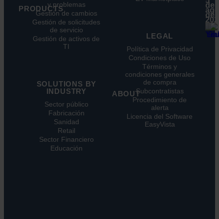
5
y problemas
de
Infografías
PRODUCTS
ago
Gestión de cambios
de
Fichas
202
ITSM:
Gestión de solicitudes
técnicas
EV
de servicio
Webinar
LEGAL
Service
Gestión de activos de
Notas
Manager
TI
de
Política de Privacidad
ITOM:
prensa
Condiciones de Uso
EV
Términos y
Observe
condiciones generales
Automatización:
de compra
SOLUTIONS BY
EV
INDUSTRY
Subcontratistas
ABOUT
Orchestrate
Procedimiento de
Descubrimiento
Sector público
Quiénes
alerta
y
Fabricación
somos
Licencia del Software
DDM:
Sanidad
Nuestra
EasyVista
EV
Retail
Visión
Discovery
Sector Financiero
Nuestra
Soporte
historia
Educación
remoto:
Carreras
EV
profesionales
Reach
Ubicaciones
Monitorización
Liderazgo
de
la
Sostenibilidad
experiencia:
EV
DEM