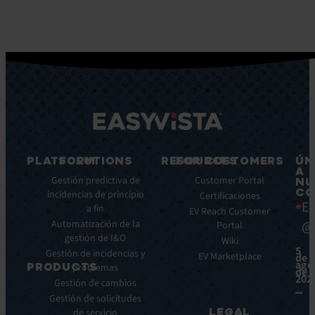
PLATFORM
SOLUTIONS
RESOURCES
FOR CUSTOMERS
ÚN
A
Características
Gestión predictiva de
Blog
Customer Portal
NU
CO
principales
incidencias de principio
Ebooks
Certificaciones
Ea
a fin
Beneficios
Whitepapers
EV Reach Customer
Automatización de la
@
Integraciones
Portal
Casos
gestión de I&O
de
Wiki
5
Gestión de incidencias y
éxito
EV Marketplace
de
ago
PRODUCTS
problemas
Infografías
de
202
Gestión de cambios
Fichas
ITSM:
Gestión de solicitudes
técnicas
EV
LEGAL
de servicio
Service