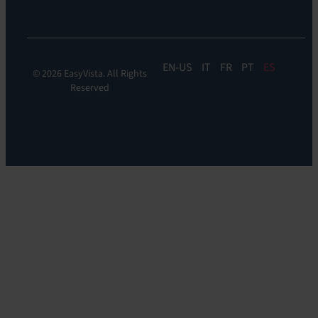
DEM
EN
IT
FR
PT
ES
© 2026 EasyVista. All Rights
Reserved