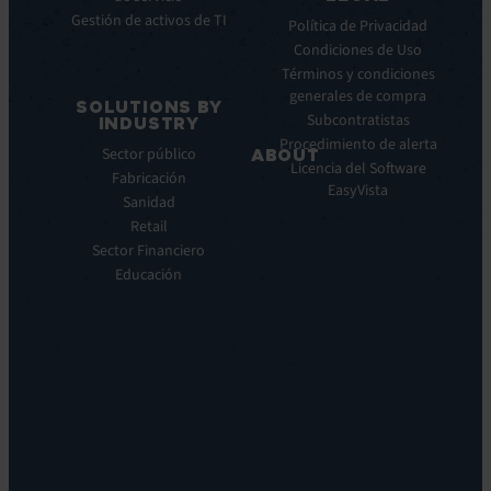
Webinar
Gestión de activos de TI
Manager
Notas
Política de Privacidad
ITOM:
de
Condiciones de Uso
EV
prensa
Términos y condiciones
Observe
generales de compra
SOLUTIONS BY
Automatización:
Subcontratistas
INDUSTRY
EV
Procedimiento de alerta
Sector público
ABOUT
Orchestrate
Licencia del Software
Fabricación
Descubrimiento
Quiénes
EasyVista
Sanidad
y
somos
DDM:
Retail
Nuestra
EV
Sector Financiero
Visión
Discovery
Educación
Nuestra
Soporte
historia
remoto:
Carreras
EV
profesionales
Reach
Ubicaciones
Monitorización
Liderazgo
de
Sostenibilidad
la
experiencia:
EV