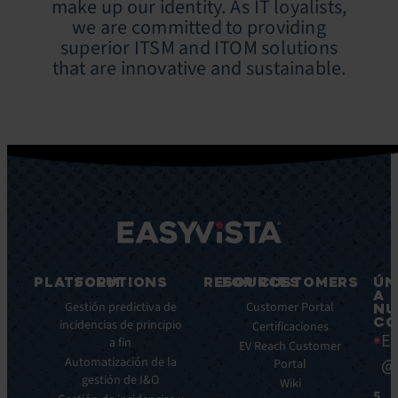
make up our identity. As IT loyalists,
we are committed to providing
superior ITSM and ITOM solutions
that are innovative and sustainable.
PLATFORM
SOLUTIONS
RESOURCES
FOR CUSTOMERS
ÚN
A
Características
Gestión predictiva de
Blog
Customer Portal
NU
CO
principales
incidencias de principio
Ebooks
Certificaciones
Ea
a fin
Beneficios
Whitepapers
EV Reach Customer
Automatización de la
@
Integraciones
Portal
Casos
gestión de I&O
de
Wiki
5