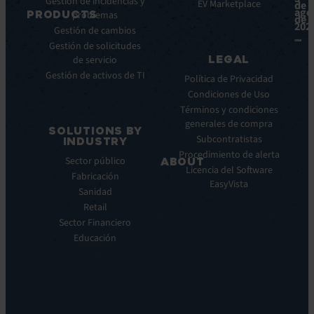
Gestión de incidencias y
éxito
EV Marketplace
de
ago
PRODUCTS
problemas
Infografías
de
202
Gestión de cambios
Fichas
ITSM:
Gestión de solicitudes
técnicas
EV
LEGAL
de servicio
Service
Webinar
Gestión de activos de TI
Manager
Notas
Política de Privacidad
ITOM:
de
Condiciones de Uso
EV
prensa
Términos y condiciones
Observe
generales de compra
SOLUTIONS BY
Automatización:
Subcontratistas
INDUSTRY
EV
Procedimiento de alerta
Sector público
ABOUT
Orchestrate
Licencia del Software
Fabricación
Descubrimiento
Quiénes
EasyVista
Sanidad
y
somos
DDM:
Retail
Nuestra
EV
Sector Financiero
Visión
Discovery
Educación
Nuestra
Soporte
historia
remoto:
Carreras
EV
profesionales
Reach
Ubicaciones
Monitorización