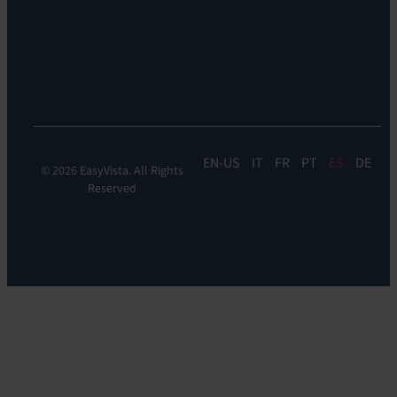
Liderazgo
de
Sostenibilidad
la
experiencia:
EV
DEM
EN
IT
FR
PT
ES
DE
© 2026 EasyVista. All Rights
Reserved