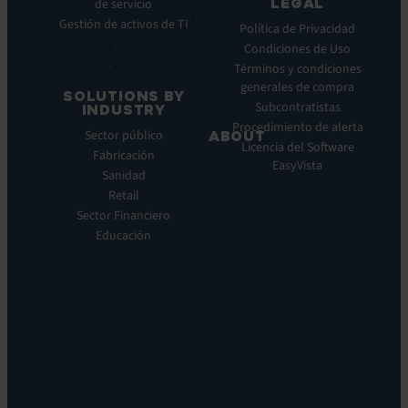
LEGAL
de servicio
Service
Webinar
Gestión de activos de TI
Manager
Notas
Política de Privacidad
ITOM:
de
Condiciones de Uso
EV
prensa
Términos y condiciones
Observe
generales de compra
SOLUTIONS BY
Automatización:
Subcontratistas
INDUSTRY
EV
Procedimiento de alerta
Sector público
ABOUT
Orchestrate
Licencia del Software
Fabricación
Descubrimiento
Quiénes
EasyVista
Sanidad
y
somos
DDM:
Retail
Nuestra
EV
Sector Financiero
Visión
Discovery
Educación
Nuestra
Soporte
historia
remoto:
Carreras
EV
profesionales
Reach
Ubicaciones
Monitorización
Liderazgo
de
Sostenibilidad
la
experiencia:
EV