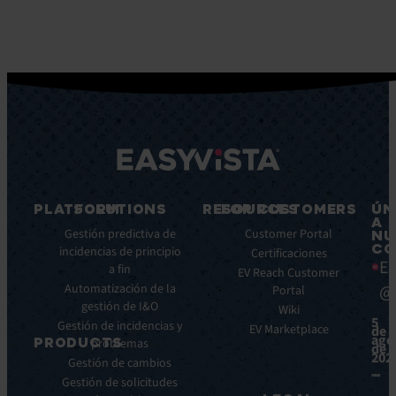
PLATFORM
SOLUTIONS
RESOURCES
FOR CUSTOMERS
ÚN
A
Características
Gestión predictiva de
Blog
Customer Portal
NU
CO
principales
incidencias de principio
Ebooks
Certificaciones
Ea
a fin
Beneficios
Whitepapers
EV Reach Customer
Automatización de la
@
Integraciones
Portal
Casos
gestión de I&O
de
Wiki
5
Gestión de incidencias y
éxito
EV Marketplace
de
ago
PRODUCTS
problemas
Infografías
de
202
Gestión de cambios
Fichas
ITSM:
Gestión de solicitudes
técnicas
EV