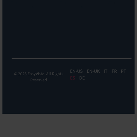
profesionales
Reach
Ubicaciones
Monitorización
Liderazgo
de
Sostenibilidad
la
experiencia:
EV
DEM
EN
EN-UK
IT
FR
PT
© 2026 EasyVista. All Rights
ES
DE
Reserved