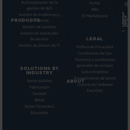
Automatización de la
@
Integraciones
Portal
Casos
gestión de I&O
de
Wiki
5
Gestión de incidencias y
éxito
EV Marketplace
de
ago
PRODUCTS
problemas
Infografías
de
202
Gestión de cambios
Fichas
ITSM:
Gestión de solicitudes
técnicas
EV
LEGAL
de servicio
Service
Webinar
Gestión de activos de TI
Manager
Notas
Política de Privacidad
ITOM:
de
Condiciones de Uso
EV
prensa
Términos y condiciones
Observe
generales de compra
SOLUTIONS BY
Automatización:
Subcontratistas
INDUSTRY
EV
Procedimiento de alerta
Sector público
ABOUT
Orchestrate
Licencia del Software
Fabricación
Descubrimiento
Quiénes
EasyVista
Sanidad
y
somos
DDM:
Retail
Nuestra
EV
Sector Financiero
Visión
Discovery
Educación
Nuestra
Soporte
historia
remoto:
Carreras
EV