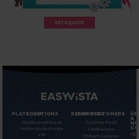
GET A QUOTE
PLATFORM
SOLUTIONS
RESOURCES
FOR CUSTOMERS
ÚN
A
Características
Gestión predictiva de
Blog
Customer Portal
NU
CO
principales
incidencias de principio
Ebooks
Certificaciones
Ea
a fin
Beneficios
Whitepapers
EV Reach Customer