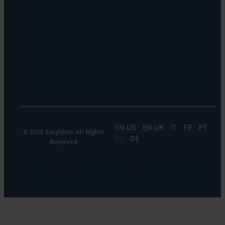
Carreras
EV
profesionales
Reach
Ubicaciones
Monitorización
Liderazgo
de
Sostenibilidad
la
experiencia:
EV
DEM
EN
EN-UK
IT
FR
PT
© 2026 EasyVista. All Rights
ES
DE
Reserved