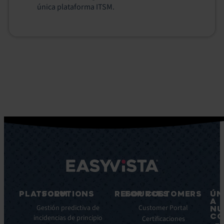
única plataforma ITSM.
PLATFORM
SOLUTIONS
RESOURCES
FOR CUSTOMERS
ÚN
A
Características
Gestión predictiva de
Blog
Customer Portal
NU
CO
principales
incidencias de principio
Ebooks
Certificaciones