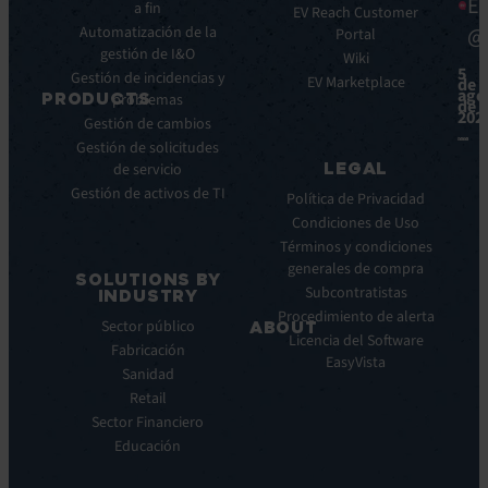
Ea
a fin
Beneficios
Whitepapers
EV Reach Customer
Automatización de la
@
Integraciones
Portal
Casos
gestión de I&O
de
Wiki
5
Gestión de incidencias y
éxito
EV Marketplace
de
ago
PRODUCTS
problemas
Infografías
de
202
Gestión de cambios
Fichas
ITSM:
Gestión de solicitudes
técnicas
EV
LEGAL
de servicio
Service
Webinar
Gestión de activos de TI
Manager
Notas
Política de Privacidad
ITOM:
de
Condiciones de Uso
EV
prensa
Términos y condiciones
Observe
generales de compra
SOLUTIONS BY
Automatización:
Subcontratistas
INDUSTRY
EV
Procedimiento de alerta
Sector público
ABOUT
Orchestrate
Licencia del Software
Fabricación
Descubrimiento
Quiénes
EasyVista
Sanidad
y
somos
DDM:
Retail
Nuestra
EV
Sector Financiero
Visión
Discovery
Educación
Nuestra
Soporte
historia
remoto: