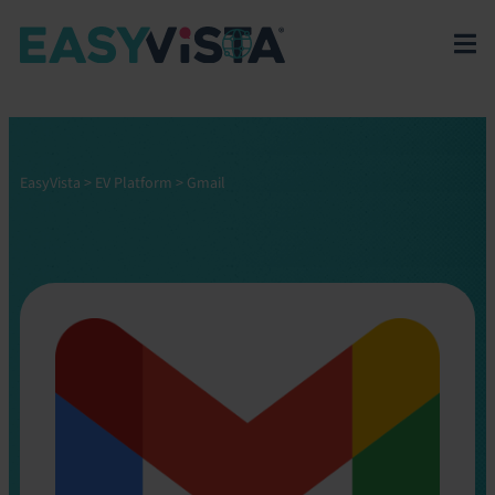
EasyVista
>
EV Platform
>
Gmail