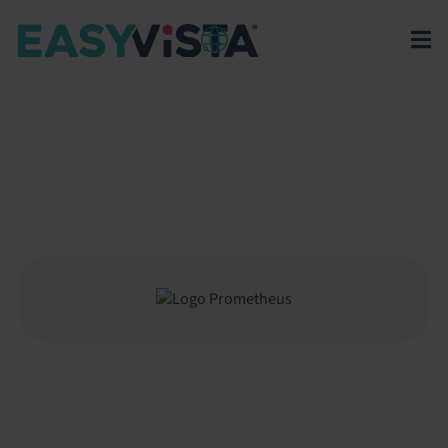
EasyVista
>
EV Platform
>
Integrations
>
Prometheus
PROMETHEUS
Integración de Prometheus con EV Observe para
centralizar métricas y acelerar la detección de
incidencias.