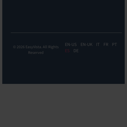
la
experiencia:
EV
DEM
EN
EN-UK
IT
FR
PT
© 2026 EasyVista. All Rights
ES
DE
Reserved