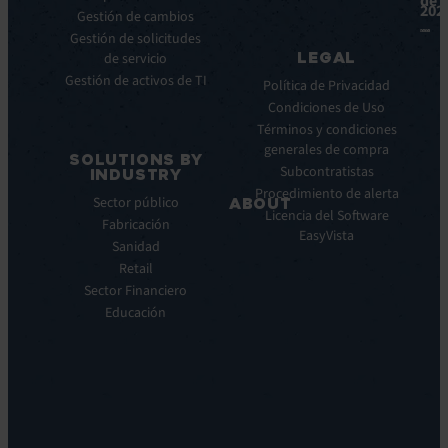
de
202
Gestión de cambios
Fichas
ITSM:
Gestión de solicitudes
técnicas
EV
LEGAL
de servicio
Service
Webinar
Gestión de activos de TI
Manager
Notas
Política de Privacidad
ITOM:
de
Condiciones de Uso
EV
prensa
Términos y condiciones
Observe
generales de compra
SOLUTIONS BY
Automatización:
Subcontratistas
INDUSTRY
EV
Procedimiento de alerta
Sector público
ABOUT
Orchestrate
Licencia del Software
Fabricación
Descubrimiento
Quiénes
EasyVista
Sanidad
y
somos
DDM:
Retail
Nuestra
EV
Sector Financiero
Visión
Discovery
Educación
Nuestra
Soporte
historia
remoto:
Carreras
EV
profesionales
Reach
Ubicaciones
Monitorización
Liderazgo
de
Sostenibilidad