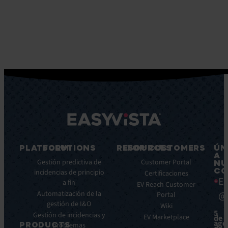
PLATFORM
SOLUTIONS
RESOURCES
FOR CUSTOMERS
ÚN
A
Características
Gestión predictiva de
Blog
Customer Portal
NU
CO
principales
incidencias de principio
Ebooks
Certificaciones
Ea
a fin
Beneficios
Whitepapers
EV Reach Customer
Automatización de la
@
Integraciones
Portal
Casos
gestión de I&O
de
Wiki
5
Gestión de incidencias y
éxito
EV Marketplace
de
ago
PRODUCTS
problemas
Infografías