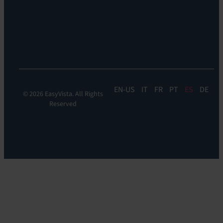
de
Sostenibilidad
la
experiencia:
EV
DEM
EN
IT
FR
PT
ES
DE
© 2026 EasyVista. All Rights
Reserved