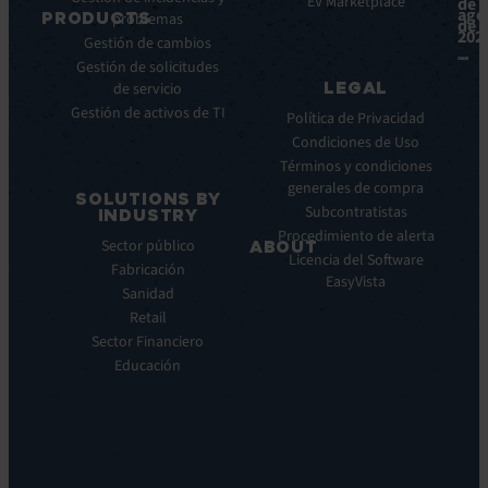
éxito
EV Marketplace
de
ago
PRODUCTS
problemas
Infografías
de
202
Gestión de cambios
Fichas
ITSM:
Gestión de solicitudes
técnicas
EV
LEGAL
de servicio
Service
Webinar
Gestión de activos de TI
Manager
Notas
Política de Privacidad
ITOM:
de
Condiciones de Uso
EV
prensa
Términos y condiciones
Observe
generales de compra
SOLUTIONS BY
Automatización:
Subcontratistas
INDUSTRY
EV
Procedimiento de alerta
Sector público
ABOUT
Orchestrate
Licencia del Software
Fabricación
Descubrimiento
Quiénes
EasyVista
Sanidad
y
somos
DDM:
Retail
Nuestra
EV
Sector Financiero
Visión
Discovery
Educación
Nuestra
Soporte
historia
remoto:
Carreras
EV
profesionales
Reach
Ubicaciones
Monitorización
Liderazgo