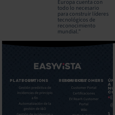
Europa cuenta con
todo lo necesario
para construir líderes
tecnológicos de
reconocimiento
mundial.”
PLATFORM
SOLUTIONS
RESOURCES
FOR CUSTOMERS
ÚN
A
Características
Gestión predictiva de
Blog
Customer Portal
NU
CO
principales
incidencias de principio
Ebooks
Certificaciones
Ea
a fin
Beneficios
Whitepapers
EV Reach Customer
Automatización de la
@
Integraciones
Portal
Casos
gestión de I&O
de
Wiki
5
Gestión de incidencias y