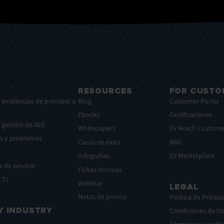
RESOURCES
FOR CUSTO
 incidencias de principio a
Blog
Customer Portal
Ebooks
Certificaciones
 gestión de I&O
Whitepapers
EV Reach Custome
as y problemas
Casos de éxito
Wiki
Infografías
EV Marketplace
s de servicio
Fichas técnicas
 TI
Webinar
LEGAL
Notas de prensa
Política de Privac
Y INDUSTRY
Condiciones de U