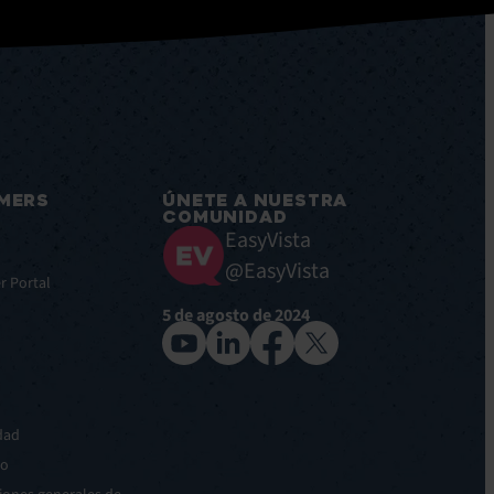
MERS
ÚNETE A NUESTRA
COMUNIDAD
EasyVista
@EasyVista
r Portal
5 de agosto de 2024
idad
so