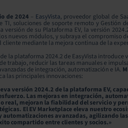
lio de 2024
–
EasyVista
, proveedor global de Saa
e TI, soluciones de soporte remoto y Gestión d
a versión de su Plataforma EV, la versión 2024.
los nuevos módulos, y subraya el compromiso de E
al cliente mediante la mejora continua de la exper
 de la plataforma 2024.2 de EasyVista introduce 
s de trabajo, reducir las tareas manuales e impulsa
avanzadas de integración, automatización e IA.
M
a las principales innovaciones:
eva versión 2024.2 de la plataforma EV, capac
sfuerzo. Las mejoras en integración, automati
o real, mejoran la fiabilidad del servicio y pe
atégicas. El EV Marketplace eleva nuestro eco
y automatizaciones avanzadas, agilizando la
ito compartido entre clientes y socios.»