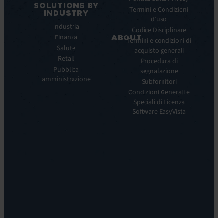
SOLUTIONS BY
Service
Termini e Condizioni
INDUSTRY
Manager
d’uso
Industria
ITOM:
Codice Disciplinare
Finanza
EV
ABOUT
Termini e condizioni di
Observe
Salute
acquisto generali
Chi
Experience
Retail
siamo
Procedura di
Monitoring:
Pubblica
segnalazione
La
EV
amministrazione
nostra
Subfornitori
DEM
visione
Condizioni Generali e
Remote
La
Speciali di Licenza
Support:
nostra
Software EasyVista
EV
storia
Reach
Carriera
Discoverability
Leadership
&
Dove
DDM:
siamo
EV
Sostenibilità
Discovery
Automation
&
Orchestration:
EV