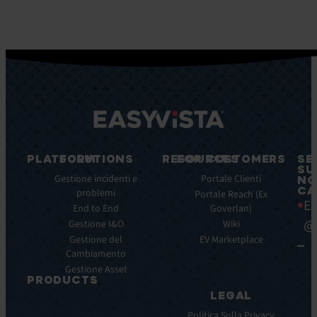
PLATFORM
SOLUTIONS
RESOURCES
FOR CUSTOMERS
SE
SU
Caratteristiche
Gestione incidenti e
Blog
Portale Clienti
NO
CA
principali
problemi
Ebook
Portale Reach (Ex
Ea
Benefici
End to End
Goverlan)
Whitepaper
principali
@
Gestione I&O
Wiki
Case
Integrazioni
Gestione del
Study
EV Marketplace
Cambiamento
Infografiche
Gestione Asset
Datasheet
PRODUCTS
Webinar
LEGAL
ITSM:
Comunicati
EV
Politica Sulla Privacy
stampa