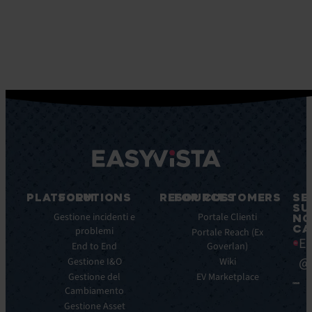
PLATFORM
SOLUTIONS
RESOURCES
FOR CUSTOMERS
SE
SU
Caratteristiche
Gestione incidenti e
Blog
Portale Clienti
NO
CA
principali
problemi
Ebook
Portale Reach (Ex
Ea
Benefici
End to End
Goverlan)
Whitepaper
principali
@
Gestione I&O
Wiki
Case
Integrazioni
Gestione del
Study
EV Marketplace
Cambiamento
Infografiche
Gestione Asset
Datasheet