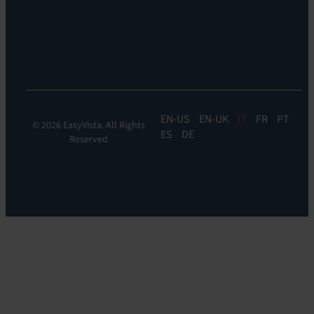
&
Orchestration:
EV
Orchestrate
EN
EN-UK
IT
FR
PT
© 2026 EasyVista. All Rights
ES
DE
Reserved