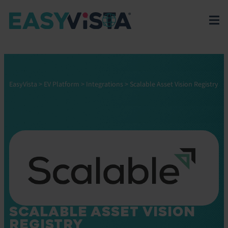
EasyVista
>
EV Platform
>
Integrations
>
Scalable Asset Vision Registry
SCALABLE ASSET VISION
REGISTRY