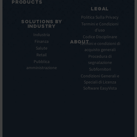
PRODUCTS
Webinar
LEGAL
ITSM:
Comunicati
EV
Politica Sulla Privacy
stampa
SOLUTIONS BY
Service
Termini e Condizioni
INDUSTRY
Manager
d’uso
Industria
ITOM:
Codice Disciplinare
Finanza
EV
ABOUT
Termini e condizioni di
Observe
Salute
acquisto generali
Chi
Experience
Retail
siamo
Procedura di
Monitoring:
Pubblica
segnalazione
La
EV
amministrazione
nostra
Subfornitori
DEM
visione
Condizioni Generali e
Remote
La
Speciali di Licenza
Support:
nostra
Software EasyVista
EV
storia
Reach
Carriera
Discoverability
Leadership
&
Dove
DDM:
siamo
EV
Sostenibilità
Discovery
Automation