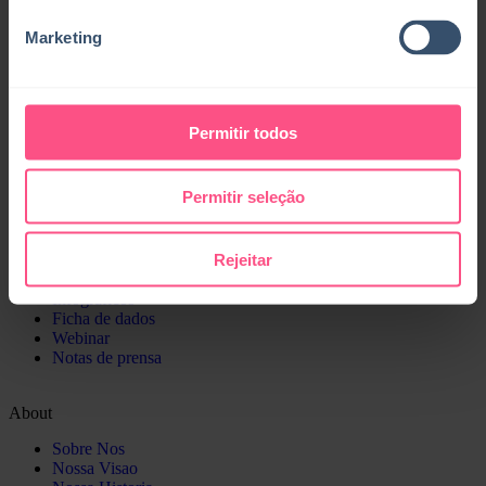
Resources
Marketing
Blog
Ebooks
Whitepaper
Casos de éxito
Infográficos
Permitir todos
Ficha de dados
Webinar
Notas de prensa
Permitir seleção
Blog
Ebooks
Rejeitar
Whitepaper
Casos de éxito
Infográficos
Ficha de dados
Webinar
Notas de prensa
About
Sobre Nos
Nossa Visao