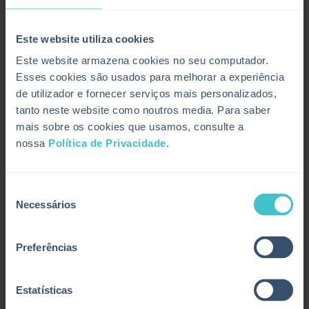
Gestão de Incidentes e Problemas
Atendimento de Solicitações
End to End
Este website utiliza cookies
Resolução Preditiva de Incidentes
Este website armazena cookies no seu computador.
Gestão I&O
Gestão de Incidentes e Problemas
Esses cookies são usados para melhorar a experiência
Atendimento de Solicitações
de utilizador e fornecer serviços mais personalizados,
End to End
tanto neste website como noutros media. Para saber
mais sobre os cookies que usamos, consulte a
Solutions By Industry
nossa
Política de Privacidade
.
Setor público
Manufatura
Serviços Financeiros
Seleção
Retail
Necessários
de
Sanidade
consentimento
Setor público
Manufatura
Preferências
Serviços Financeiros
Retail
Sanidade
Estatísticas