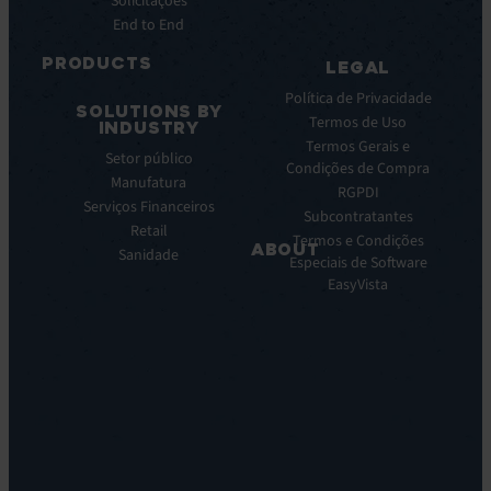
Solicitações
Infográficos
End to End
Ficha
de
PRODUCTS
LEGAL
dados
ITSM:
Webinar
Política de Privacidade
SOLUTIONS BY
EV
Notas
Termos de Uso
INDUSTRY
Service
de
Termos Gerais e
Setor público
Manager
prensa
Condições de Compra
Manufatura
ITOM
RGPDI
EV
Serviços Financeiros
Subcontratantes
Observe
Retail
Termos e Condições
ABOUT
Automação
Sanidade
Especiais de Software
e
Sobre
EasyVista
Orquestração:
Nos
EV
Nossa
Orchestrate
Visao
Descoberta
Nossa
e
Historia
DDM:
Carreira
EV
Locations
Discovery
Leadership
Suporte