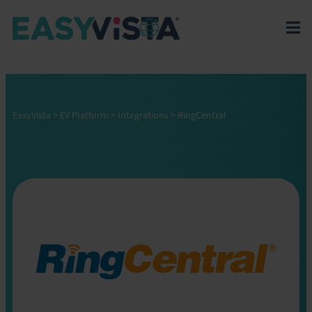
EasyVista
>
EV Platform
>
Integrations
>
RingCentral