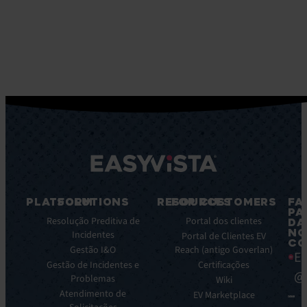
PLATFORM
SOLUTIONS
RESOURCES
FOR CUSTOMERS
FA
PA
Caracteristicas
Resolução Preditiva de
Blog
Portal dos clientes
DA
NO
principais
Incidentes
Ebooks
Portal de Clientes EV
CO
Principais
Gestão I&O
Reach (antigo Goverlan)
Whitepaper
Ea
benefícios
Gestão de Incidentes e
Certificações
Casos
@
da
Problemas
de
Wiki
plataforma
Atendimento de
éxito
EV Marketplace
Integrações