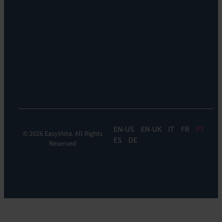
Sstentabilidade
Remoto:
EV
Reach
Monitoramento
de
Experiência:
Digital
Experience
Monitoring
EN
EN-UK
IT
FR
PT
© 2026 EasyVista. All Rights
ES
DE
Reserved