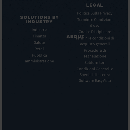
Webinar
LEGAL
ITSM:
Comunicati
EV
Politica Sulla Privacy
stampa
SOLUTIONS BY
Service
Termini e Condizioni
INDUSTRY
Manager
d’uso
Industria
ITOM:
Codice Disciplinare
Finanza
EV
ABOUT
Termini e condizioni di
Observe
Salute
acquisto generali
Chi
Experience
Retail
siamo
Procedura di
Monitoring:
Pubblica
segnalazione
La
EV
amministrazione
nostra
Subfornitori
DEM
visione
Condizioni Generali e
Remote
La
Speciali di Licenza
Support:
nostra
Software EasyVista
EV
storia
Reach
Carriera
Discoverability
Leadership
&
Dove
DDM:
siamo
EV
Sostenibilità
Discovery
Automation