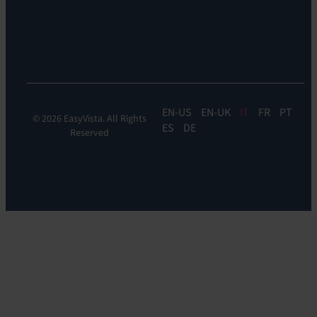
&
Orchestration:
EV
Orchestrate
EN
EN-UK
IT
FR
PT
© 2026 EasyVista. All Rights
ES
DE
Reserved