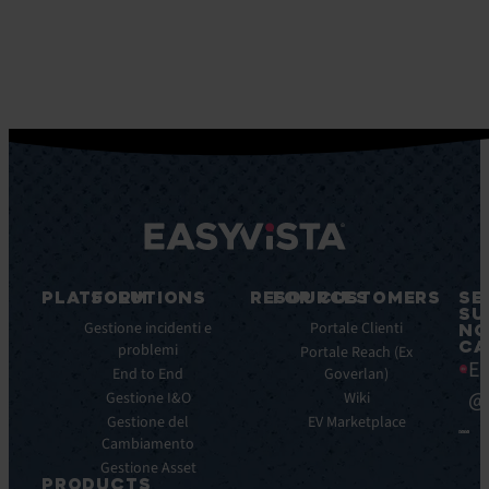
PLATFORM
SOLUTIONS
RESOURCES
FOR CUSTOMERS
SE
SU
Caratteristiche
Gestione incidenti e
Blog
Portale Clienti
NO
CA
principali
problemi
Ebook
Portale Reach (Ex
Ea
Benefici
End to End
Goverlan)
Whitepaper
principali
@
Gestione I&O
Wiki
Case
Integrazioni
Gestione del
Study
EV Marketplace
Cambiamento
Infografiche
Gestione Asset
Datasheet
PRODUCTS