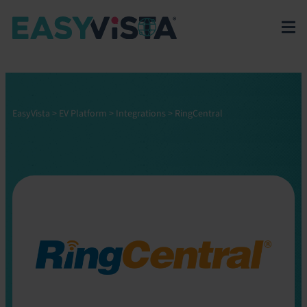
EasyVista
>
EV Platform
>
Integrations
>
RingCentral