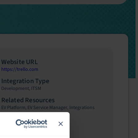
Website URL
https://trello.com
Integration Type
Development
,
ITSM
Related Resources
EV Platform
,
EV Service Manager
,
Integrations