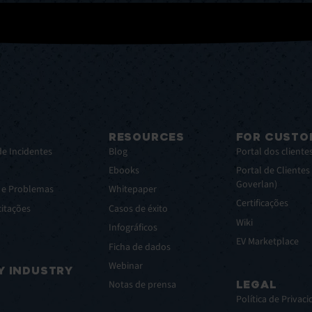
RESOURCES
FOR CUSTO
de Incidentes
Blog
Portal dos cliente
Ebooks
Portal de Clientes
Goverlan)
s e Problemas
Whitepaper
Certificações
citações
Casos de éxito
Wiki
Infográficos
EV Marketplace
Ficha de dados
Webinar
Y INDUSTRY
LEGAL
Notas de prensa
Política de Privac