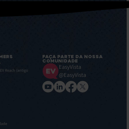
MERS
FAÇA PARTE DA NOSSA
COMUNIDADE
s
EasyVista
 EV Reach (antigo
@EasyVista
idade