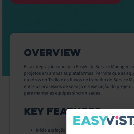
OVERVIEW
Esta integração conecta o EasyVista Service Manager co
projetos em ambas as plataformas. Permite que as equ
quadros do Trello e os fluxos de trabalho do Service 
entre os processos de serviço e a execução do projeto. 
para manter as equipas sincronizadas.
KEY FEATURES
Inicie a criação de cartões Trello a partir dos flu