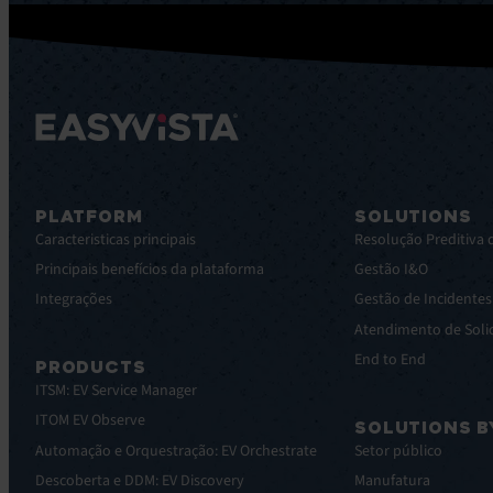
PLATFORM
SOLUTIONS
Caracteristicas principais
Resolução Preditiva 
Principais benefícios da plataforma
Gestão I&O
Integrações
Gestão de Incidente
Atendimento de Soli
End to End
PRODUCTS
ITSM: EV Service Manager
ITOM EV Observe
SOLUTIONS B
Automação e Orquestração: EV Orchestrate
Setor público
Descoberta e DDM: EV Discovery
Manufatura