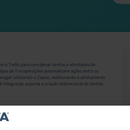
m o Trello para coordenar tarefas e atividades de
ipas de TI e operações automatizem ações entre os
Manager utilizando o Zapier, melhorando o alinhamento
A integração suporta a criação bidirecional de tarefas
xos de trabalho do Service Manager para refletir as