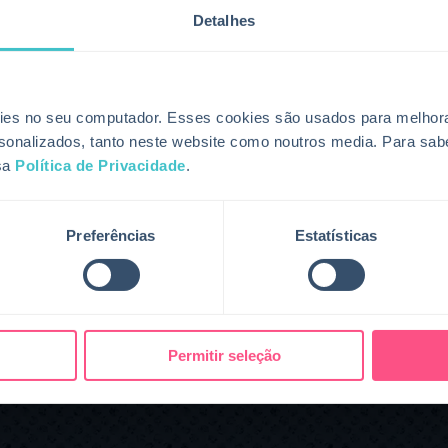
.
Detalhes
e ações do Trello para garantir que as tarefas
 ITSM.
os sistemas para manter uma visibilidade consistente
do eventos de serviço a projetos em andamento ou
es no seu computador. Esses cookies são usados para melhorar 
rsonalizados, tanto neste website como noutros media. Para sab
sa
Política de Privacidade
.
Preferências
Estatísticas
Permitir seleção