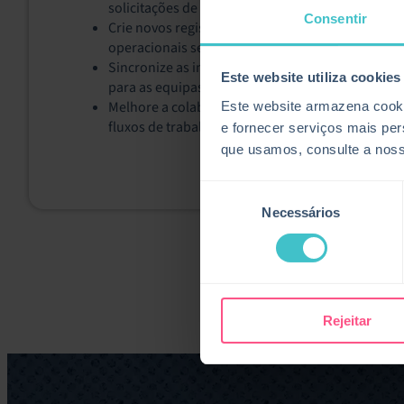
solicitações de alteração ou atividades de serviço
Consentir
Crie novos registos do Service Manager a partir d
operacionais sejam capturadas nos processos de
Sincronize as informações das tarefas em ambos 
Este website utiliza cookies
para as equipas de TI e de projeto.
Melhore a colaboração entre‑ equipas, vinculan
Este website armazena cooki
fluxos de trabalho Kanban.
e fornecer serviços mais pe
que usamos, consulte a nos
Seleção
Necessários
de
consentimento
Rejeitar