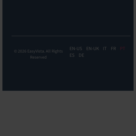
Experiência:
Digital
Experience
Monitoring
EN
EN-UK
IT
FR
PT
© 2026 EasyVista. All Rights
ES
DE
Reserved