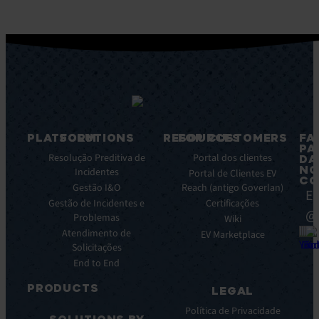
PLATFORM
SOLUTIONS
RESOURCES
FOR CUSTOMERS
FA
PA
Caracteristicas
Resolução Preditiva de
Blog
Portal dos clientes
DA
NO
principais
Incidentes
Ebooks
Portal de Clientes EV
CO
Principais
Gestão I&O
Reach (antigo Goverlan)
Whitepaper
Ea
benefícios
Gestão de Incidentes e
Certificações
Casos
@
da
Problemas
de
Wiki
plataforma
Atendimento de
éxito
EV Marketplace
Integrações
Solicitações
Infográficos
End to End
Ficha
de
PRODUCTS
LEGAL
dados
ITSM:
Webinar
Política de Privacidade