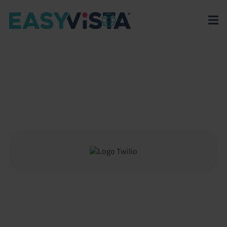
EasyVista
>
EV Platform
>
Integrations
>
Twilio
TWILIO
Integração EasyVista e Twilio para automatizar
chamadas e SMS no ITSM, acelerando a
comunicação e a resposta operacional.