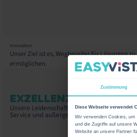
Innovation
Unser Ziel ist es, Wegbereiter für Lösungen 
ermöglichen.
Zustimmung
EXZELLENZ
Unsere Leidenschaft treibt uns an, jeden T
Diese Webseite verwendet 
Service und außergewöhnliche Lösungen an
Wir verwenden Cookies, um I
und die Zugriffe auf unsere 
Website an unsere Partner fü