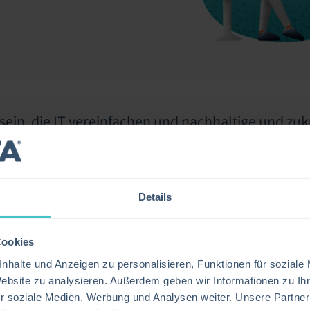
zu sein, die IT vereinfachen und nachhaltige und 
Details
ag außergewöhnlichen
Cookies
zubieten.
nhalte und Anzeigen zu personalisieren, Funktionen für soziale
Website zu analysieren. Außerdem geben wir Informationen zu I
r soziale Medien, Werbung und Analysen weiter. Unsere Partner