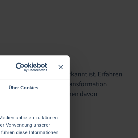
-Service-Management anerkannt ist. Erfahren
ternehmensweite digitale Transformation
Über Cookies
hebt und wie Ihr Unternehmen davon
 Medien anbieten zu können
hrer Verwendung unserer
 führen diese Informationen