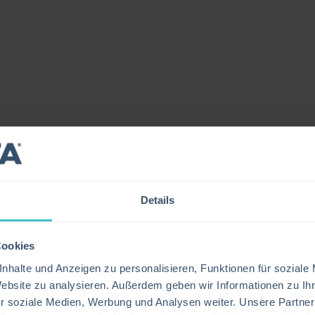
TEN
adrant für seinen innovativen Ansatz für das IT
 steigert, den IT-Reifegrad verbessert und die un
Details
icht herunter, um herauszufinden, wie EV sich ab
Cookies
nhalte und Anzeigen zu personalisieren, Funktionen für soziale
Website zu analysieren. Außerdem geben wir Informationen zu I
r soziale Medien, Werbung und Analysen weiter. Unsere Partner