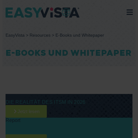
EasyVista
>
Resources
>
E-Books und Whitepaper
E-BOOKS UND WHITEPAPER
Report
DIE REALITÄT DES ITSM IN 2026
Jetzt lesen
Report
SPARK MATRIX 2025 FÜR ENTERPRISE SERVICE
MANAGEMENT