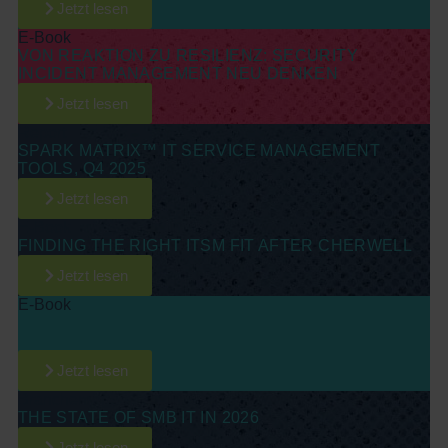
Jetzt lesen
E-Book
VON REAKTION ZU RESILIENZ: SECURITY
INCIDENT MANAGEMENT NEU DENKEN
Jetzt lesen
Report
SPARK MATRIX™ IT SERVICE MANAGEMENT
TOOLS, Q4 2025
Jetzt lesen
E-Book
FINDING THE RIGHT ITSM FIT AFTER CHERWELL
Jetzt lesen
E-Book
THE ITSM BUYER’S GUIDE: LESSONS FROM THE
VOICE OF THE CUSTOMER
Jetzt lesen
Branchenreport
THE STATE OF SMB IT IN 2026
Jetzt lesen