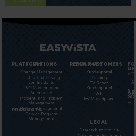
PLATFORM
SOLUTIONS
RESOURCES
FOR CUSTOMERS
FO
UN
Plattform-
Change Management
Blog
Kundenportal
E
Funktionen
End-to-End-Lösung
E-
Training
@
Plattform-
von Incidents
Books
EV Reach
Vorteile
I&O Management
Whitepaper
Kundenportal
Aug
Integrationen
Automation
5th,
Case
Wiki
202
Incident- und Problem
Studies
EV Marketplace
Management
Infografiken
IT Asset Management
Datasheets
PRODUCTS
Service Request
Webinare
Monitoring
Management
Pressemeldungen
LEGAL
der
digitalen
Datenschutzrichtlinie
Nutzererfahrung
Nutzungsbedingungen