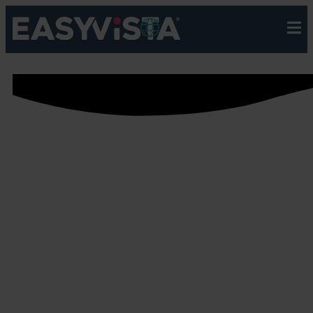
EasyVista
>
Solutions
>
Lösungen nach Branchen
>
Produktion
PRODUKTION
Um eine maximale Betriebszeit zu erreichen, ist ein
proaktiver Ansatz für die IT-Verwaltung erforderlich,
der sich nur durch eine Echtzeitüberwachung und
eine automatisierte Nachverfolgung von Assets
erreichen lässt. Mit EasyVista haben IT-Teams die
nötigen Instrumente zur Hand, um Systemprobleme
im Voraus zu erkennen und zu beheben. So können