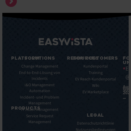
PLATFORM
SOLUTIONS
RESOURCES
FOR CUSTOMERS
FO
UN
Plattform-
Change Management
Blog
Kundenportal
Ea
Funktionen
End-to-End-Lösung von
E-
Training
@
Plattform-
Incidents
Books
EV Reach Kundenportal
Vorteile
I&O Management
Whitepaper
Wiki
Aug
5th,
Integrationen
Automation
Case
EV Marketplace
202
Incident- und Problem
Studies
Management
Infografiken
PRODUCTS
IT Asset Management
Datasheets
LEGAL
Service Request
Monitoring
Webinare
Management
der
Pressemeldungen
Datenschutzrichtlinie
digitalen
Nutzungsbedingungen