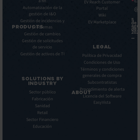
Ea
a fin
Beneficios
Whitepapers
EV Reach Customer
Automatización de la
@
Integraciones
Portal
Casos
gestión de I&O
de
Wiki
5
Gestión de incidencias y
éxito
EV Marketplace
de
ago
PRODUCTS
problemas
Infografías
de
202
Gestión de cambios
Fichas
ITSM:
Gestión de solicitudes
técnicas
EV
LEGAL
de servicio
Service
Webinar
Gestión de activos de TI
Manager
Notas
Política de Privacidad
ITOM:
de
Condiciones de Uso
EV
prensa
Términos y condiciones
Observe
generales de compra
SOLUTIONS BY
Automatización:
Subcontratistas
INDUSTRY
EV
Procedimiento de alerta
Sector público
ABOUT
Orchestrate
Licencia del Software
Fabricación
Descubrimiento
Quiénes
EasyVista
Sanidad
y
somos
DDM:
Retail
Nuestra
EV
Sector Financiero
Visión
Discovery
Educación
Nuestra
Soporte
historia
remoto: