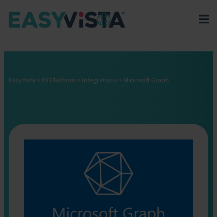
EasyVista
>
EV Platform
>
Integrations
>
Microsoft Graph