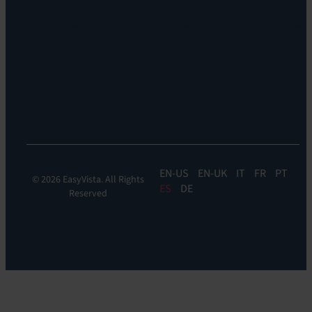
Carreras
EV
profesionales
Reach
Ubicaciones
Monitorización
Liderazgo
de
Sostenibilidad
la
experiencia:
EV
DEM
EN
EN-UK
IT
FR
PT
© 2026 EasyVista. All Rights
ES
DE
Reserved