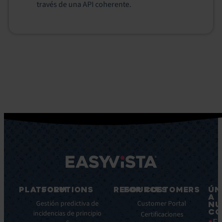
través de una API coherente.
PLATFORM
SOLUTIONS
RESOURCES
FOR CUSTOMERS
ÚN
A
Características
Gestión predictiva de
Blog
Customer Portal
NU
CO
principales
incidencias de principio
Ebooks
Certificaciones