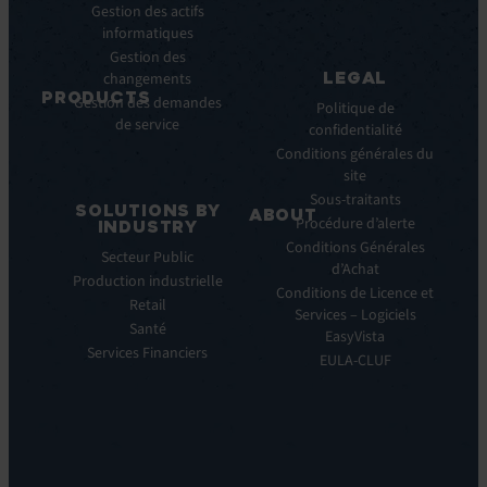
Pulse
Gestion des actifs
Webinars
AI
informatiques
Cas
Gestion des
Clients
LEGAL
changements
Communiqués
PRODUCTS
Gestion des demandes
de
Politique de
de service
ITSM:
presse
confidentialité
EV
Conditions générales du
Service
site
Manager
Sous-traitants
SOLUTIONS BY
ABOUT
IT
Procédure d’alerte
INDUSTRY
Monitoring:
Qui
Conditions Générales
Secteur Public
EV
nous
d’Achat
Production industrielle
Observe
sommes
Conditions de Licence et
Retail
Automations:
Notre
Services – Logiciels
EV
Santé
histoire
EasyVista
Orchestrate
Services Financiers
Notre
EULA-CLUF
Remote
ambition
Support:
Notre
EV
vision
Reach
Notre
Self
histoire
Service: