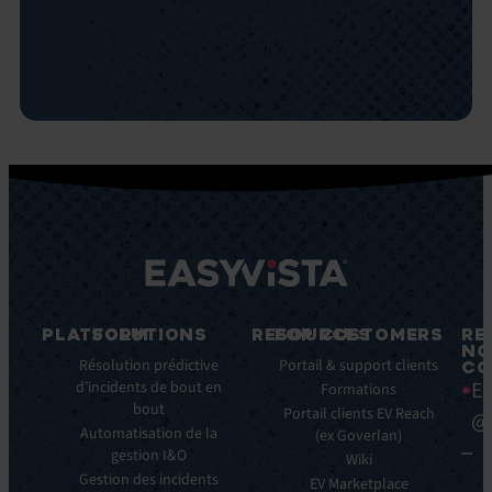
PLATFORM
SOLUTIONS
RESOURCES
FOR CUSTOMERS
RE
NO
Fonctionnalités
Résolution prédictive
Blog
Portail & support clients
CO
Ea
clés
d’incidents de bout en
Ebooks
Formations
bout
Avantages
Livres
Portail clients EV Reach
@
clés
Automatisation de la
Blancs
(ex Goverlan)
gestion I&O
Intégrations
Infographies
Wiki
Gestion des incidents
EV
Brochures
EV Marketplace