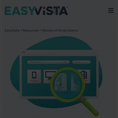
EasyVista
>
Resources
>
Ebooks et livres blancs