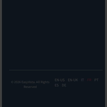
Carrières
EV
Nos
Self
bureaux
Help
Leadership
Experience
Localisations
Monitoring:
Durabilité
EV
DEM
Discoverability
&
DDM:
EV
Discovery
EN
EN-UK
IT
FR
PT
© 2026 EasyVista. All Rights
ES
DE
Reserved