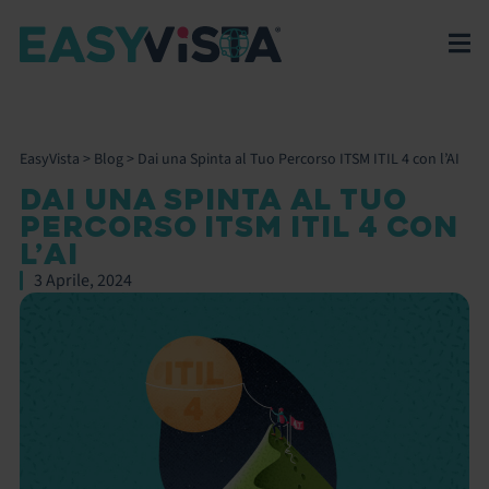
EasyVista
>
Blog
>
Dai una Spinta al Tuo Percorso ITSM ITIL 4 con l’AI
DAI UNA SPINTA AL TUO
PERCORSO ITSM ITIL 4 CON
L’AI
3 Aprile, 2024