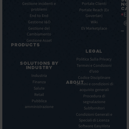
Caratteristiche
Gestione incidenti e
Blog
Portale Clienti
NO
CA
principali
problemi
Ebook
Portale Reach (Ex
Ea
Benefici
End to End
Goverlan)
Whitepaper
principali
@
Gestione I&O
Wiki
Case
Integrazioni
Gestione del
Study
EV Marketplace
Cambiamento
Infografiche
Gestione Asset
Datasheet
PRODUCTS
Webinar
LEGAL
ITSM:
Comunicati
EV
Politica Sulla Privacy
stampa
SOLUTIONS BY
Service
Termini e Condizioni
INDUSTRY
Manager
d’uso
Industria
ITOM:
Codice Disciplinare
Finanza
EV
ABOUT
Termini e condizioni di
Observe
Salute
acquisto generali
Chi
Experience
Retail
siamo
Procedura di
Monitoring:
Pubblica
segnalazione
La
EV
amministrazione
nostra
Subfornitori
DEM
visione
Condizioni Generali e
Remote
La
Speciali di Licenza
Support:
nostra
Software EasyVista