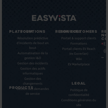
PLATFORM
SOLUTIONS
RESOURCES
FOR CUSTOMERS
RE
NO
Fonctionnalités
Résolution prédictive
Blog
Portail & support clients
CO
Ea
clés
d’incidents de bout en
Ebooks
Formations
bout
Avantages
Livres
Portail clients EV Reach
@
clés
Automatisation de la
Blancs
(ex Goverlan)
gestion I&O
Intégrations
Infographies
Wiki
Gestion des incidents
EV
Brochures
EV Marketplace
Pulse
Gestion des actifs
Webinars
AI
informatiques
Cas
Gestion des
Clients
LEGAL
changements
Communiqués
PRODUCTS
Gestion des demandes
de
Politique de
de service
ITSM:
presse
confidentialité
EV
Conditions générales du
Service
site