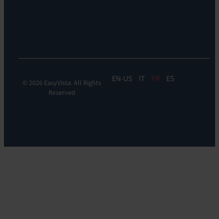
&
DDM:
EV
Discovery
EN
IT
FR
ES
© 2026 EasyVista. All Rights
Reserved