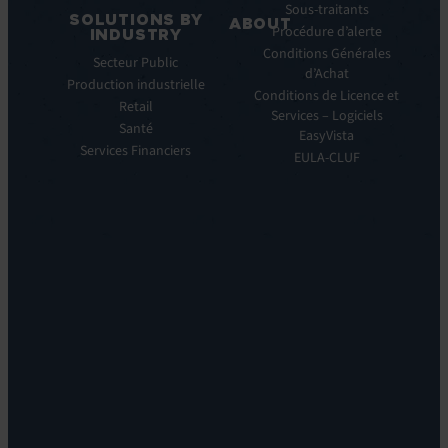
Manager
Sous-traitants
SOLUTIONS BY
ABOUT
IT
Procédure d’alerte
INDUSTRY
Monitoring:
Qui
Conditions Générales
Secteur Public
EV
nous
d’Achat
Production industrielle
Observe
sommes
Conditions de Licence et
Retail
Automations:
Notre
Services – Logiciels
EV
Santé
histoire
EasyVista
Orchestrate
Services Financiers
Notre
EULA-CLUF
Remote
ambition
Support:
Notre
EV
vision
Reach
Notre
Self
histoire
Service:
Carrières
EV
Nos
Self
bureaux
Help
Leadership
Experience
Localisations
Monitoring:
Durabilité
EV
DEM
Discoverability