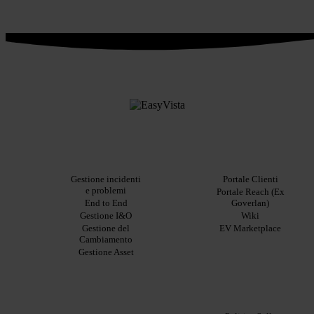
PLATFORM
Solutions
Resources
For customers
Caratteristiche
Gestione incidenti
Blog
Portale Clienti
principali
e problemi
Ebook
Portale Reach (Ex
Benefici
End to End
Goverlan)
Whitepaper
principali
Gestione I&O
Wiki
Case
Integrazioni
Gestione del
Study
EV Marketplace
Cambiamento
Infografiche
Gestione Asset
Datasheet
Webinar
Comunicati
Products
stampa
Legal
ITSM:
EV