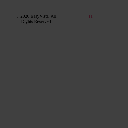
© 2026 EasyVista. All
EN
IT
FR
PT
Rights Reserved
ES