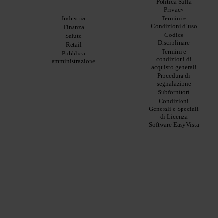
Politica Sulla
Solutions By Industry
Service
Privacy
Manager
Industria
Termini e
ITOM:
Condizioni d’uso
Finanza
About
EV
Codice
Salute
Observe
Disciplinare
Retail
Chi
Experience
Termini e
siamo
Pubblica
Monitoring:
condizioni di
amministrazione
La
EV
acquisto generali
nostra
DEM
Procedura di
visione
Remote
segnalazione
La
Support:
Subfornitori
nostra
EV
storia
Condizioni
Reach
Generali e Speciali
Carriera
Discoverability
di Licenza
Leadership
&
Software EasyVista
DDM:
Dove
EV
siamo
Discovery
Sostenibilità
Automation
&
Orchestration:
EV
Orchestrate