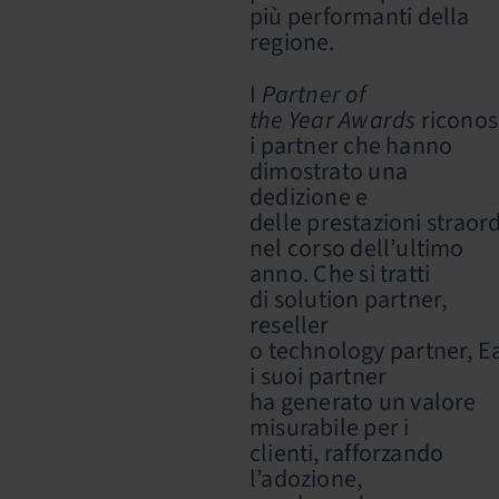
più performanti della
regione.
I
Partner of
the Year Awards
ricono
i partner che hanno
dimostrato una
dedizione e
delle prestazioni straor
nel corso dell’ultimo
anno. Che si tratti
di solution partner,
reseller
o technology partner, Ea
i suoi partner
ha generato un valore
misurabile per i
clienti, rafforzando
l’adozione,