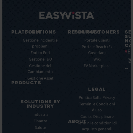
PLATFORM
SOLUTIONS
RESOURCES
FOR CUSTOMERS
SE
SU
Caratteristiche
Gestione incidenti e
Blog
Portale Clienti
NO
CA
principali
problemi
Ebook
Portale Reach (Ex
Ea
Benefici
End to End
Goverlan)
Whitepaper
principali
@
Gestione I&O
Wiki
Case
Integrazioni
Gestione del
Study
EV Marketplace
Cambiamento
Infografiche
Gestione Asset
Datasheet
PRODUCTS
Webinar
LEGAL
ITSM:
Comunicati
EV
Politica Sulla Privacy
stampa
SOLUTIONS BY
Service
Termini e Condizioni
INDUSTRY
Manager
d’uso
Industria
ITOM:
Codice Disciplinare
Finanza
EV
ABOUT
Termini e condizioni di
Observe
Salute
acquisto generali
Chi