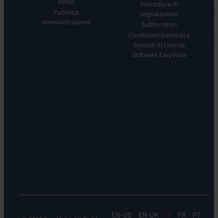
Experience
Retail
siamo
Procedura di
Monitoring:
Pubblica
segnalazione
La
EV
amministrazione
nostra
Subfornitori
DEM
visione
Condizioni Generali e
Remote
La
Speciali di Licenza
Support:
nostra
Software EasyVista
EV
storia
Reach
Carriera
Discoverability
Leadership
&
Dove
DDM:
siamo
EV
Sostenibilità
Discovery
Automation
&
Orchestration:
EV
Orchestrate
EN
EN-UK
IT
FR
PT