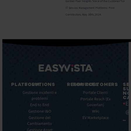
Gartner Peer Insights ‘Voice of the Customer’ for
IT Service Management Platforms: Peer
Contributors, Ma
y 30th, 2024.
PLATFORM
SOLUTIONS
RESOURCES
FOR CUSTOMERS
SE
SU
Caratteristiche
Gestione incidenti e
Blog
Portale Clienti
NO
CA
principali
problemi
Ebook
Portale Reach (Ex
Ea
Benefici
End to End
Goverlan)
Whitepaper
principali
@
Gestione I&O
Wiki
Case
Integrazioni
Gestione del
Study
EV Marketplace
Cambiamento
Infografiche
Gestione Asset
Datasheet