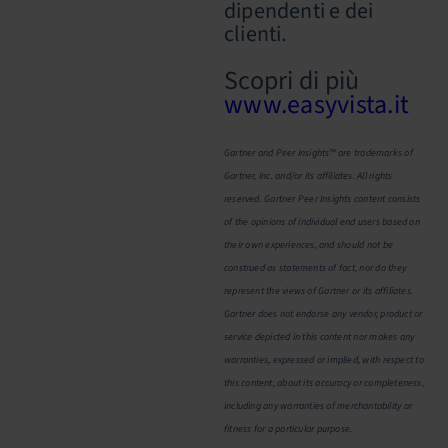
dipendenti e dei
clienti.
Scopri di più
www.easyvista.it
Gartner and Peer Insights™ are trademarks of
Gartner, Inc. and/or its affiliates. All rights
reserved. Gartner Peer Insights content consists
of the opinions of individual end users based on
their own experiences, and should not be
construed as statements of fact, nor do they
represent the views of Gartner or its affiliates.
Gartner does not endorse any vendor, product or
service depicted in this content nor makes any
warranties, expressed or implied, with respect to
this content, about its accuracy or completeness,
including any warranties of merchantability or
fitness for a particular purpose.