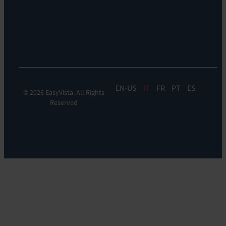
Automation
&
Orchestration:
EV
Orchestrate
EN
IT
FR
PT
ES
© 2026 EasyVista. All Rights
Reserved