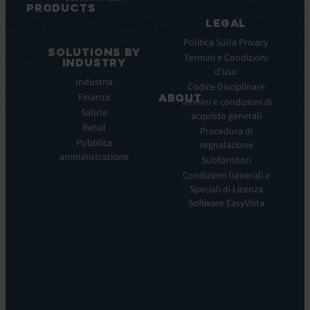
PRODUCTS
Webinar
LEGAL
ITSM:
Comunicati
EV
Politica Sulla Privacy
stampa
SOLUTIONS BY
Service
Termini e Condizioni
INDUSTRY
Manager
d’uso
Industria
ITOM:
Codice Disciplinare
Finanza
EV
ABOUT
Termini e condizioni di
Observe
Salute
acquisto generali
Chi
Experience
Retail
siamo
Procedura di
Monitoring:
Pubblica
segnalazione
La
EV
amministrazione
nostra
Subfornitori
DEM
visione
Condizioni Generali e
Remote
La
Speciali di Licenza
Support:
nostra
Software EasyVista
EV
storia
Reach
Carriera
Discoverability
Leadership
&
Dove
DDM:
siamo
EV
Sostenibilità
Discovery