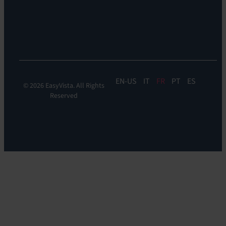
&
DDM:
EV
Discovery
EN
IT
FR
PT
ES
© 2026 EasyVista. All Rights
Reserved