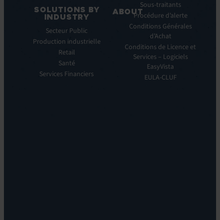
Manager
Sous-traitants
SOLUTIONS BY
ABOUT
IT
Procédure d’alerte
INDUSTRY
Monitoring:
Qui
Conditions Générales
Secteur Public
EV
nous
d’Achat
Production industrielle
Observe
sommes
Conditions de Licence et
Retail
Automations:
Notre
Services – Logiciels
EV
Santé
histoire
EasyVista
Orchestrate
Services Financiers
Notre
EULA-CLUF
Remote
ambition
Support:
Notre
EV
vision
Reach
Notre
Self
histoire
Service:
Carrières
EV
Nos
Self
bureaux
Help
Leadership
Experience
Localisations
Monitoring:
Durabilité
EV
DEM
Discoverability