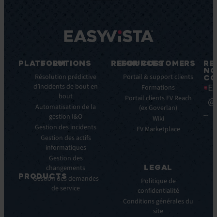
PLATFORM
SOLUTIONS
RESOURCES
FOR CUSTOMERS
RE
NO
Fonctionnalités
Résolution prédictive
Blog
Portail & support clients
CO
Ea
clés
d’incidents de bout en
Ebooks
Formations
bout
Avantages
Livres
Portail clients EV Reach
@
clés
Automatisation de la
Blancs
(ex Goverlan)
gestion I&O
Intégrations
Infographies
Wiki
Gestion des incidents
EV
Brochures
EV Marketplace
Pulse
Gestion des actifs
Webinars
AI
informatiques
Cas
Gestion des
Clients
LEGAL
changements
Communiqués
PRODUCTS
Gestion des demandes
de
Politique de
de service
ITSM:
presse
confidentialité
EV
Conditions générales du
Service
site