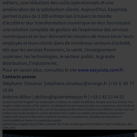
métiers, une réduction des coûts opérationnels et une
amélioration de la satisfaction clients. Aujourd’hui, EasyVista
permet à plus de 3 200 entreprises à travers le monde
d’accélérer leur transformation numérique en leur fournissant
une solution complète de gestion de l’expérience des services
numériques et en leur donnant les moyens de mieux servir leurs
employés et leurs clients dans de nombreux secteurs d’activité,
tels que les services financiers, la santé, l’enseignement
supérieur, les technologies, le secteur public, la grande
distribution, l’industrie etc.
Pour en savoir plus, consultez le site
www.easyvista.com/fr
Contacts presse
Stéphane Cloutour |
stephane.cloutour@orange.fr
|+33 6 89 77
16 64
Antoine Billon |
abillon@quatriemejour.fr
| +33 1 42 23 44 51
Gartner and Peer Insights™ are trademarks of Gartner, Inc. and/or its affiliates. All rights reserved. Gartner Peer
Insights content consists of the opinions of individual end users based on their own experiences, and should not
be construed as statements of fact, nor do they represent the views of Gartner or its affiliates. Gartner does not
endorse any vendor, product or service depicted in this content nor makes any warranties, expressed or
implied, with respect to this content, about its accuracy or completeness, including any warranties of
merchantability or fitness for a particular purpose.
Gartner Peer Insights ‘Voice of the Customer’ for IT Service Management Platforms: Peer Contributors, May
30th, 2024.