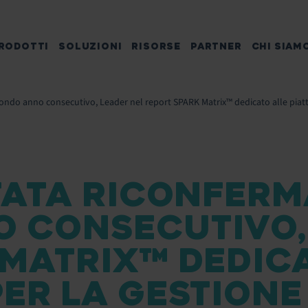
RODOTTI
SOLUZIONI
RISORSE
PARTNER
CHI SIAM
econdo anno consecutivo, Leader nel report SPARK Matrix™ dedicato alle piatta
TATA RICONFERMA
 CONSECUTIVO,
 MATRIX™ DEDIC
R LA GESTIONE D