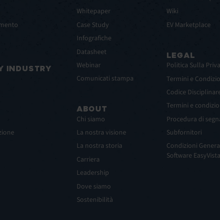
Whitepaper
Wiki
amento
Case Study
EV Marketplace
Infografiche
Datasheet
LEGAL
Webinar
Politica Sulla Priv
Y INDUSTRY
Comunicati stampa
Termini e Condizio
Codice Disciplinar
Termini e condizio
ABOUT
Chi siamo
Procedura di segn
zione
La nostra visione
Subfornitori
La nostra storia
Condizioni Generali
Software EasyVist
Carriera
Leadership
Dove siamo
Sostenibilità