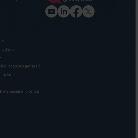
acy
ni d’uso
e
ni di acquisto generali
alazione
 e Speciali di Licenza
a