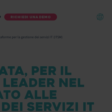
O
RICHIEDI UNA DEMO
forme per la gestione dei servizi IT (ITSM)
TA, PER IL
 LEADER NEL
ATO ALLE
EI SERVIZI IT