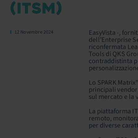
(ITSM)
EasyVista -, forni
12 Novembre 2024
dell’Enterprise 
riconfermata Lea
Tools di QKS Gro
contraddistinta pe
personalizzazione
Lo SPARK Matrix™ 
principali vendor
sul mercato e la v
La piattaforma I
remoto, monitora
per diverse caratt