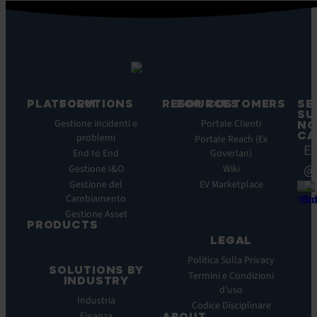
PLATFORM
SOLUTIONS
RESOURCES
FOR CUSTOMERS
SE
SU
Caratteristiche
Gestione incidenti e
Blog
Portale Clienti
NO
CA
principali
problemi
Ebook
Portale Reach (Ex
Ea
Benefici
End to End
Goverlan)
Whitepaper
principali
@
Gestione I&O
Wiki
Case
Integrazioni
Gestione del
Study
EV Marketplace
Cambiamento
Infografiche
Gestione Asset
Datasheet
PRODUCTS
Webinar
LEGAL
ITSM:
Comunicati
EV
Politica Sulla Privacy
stampa
SOLUTIONS BY
Service
Termini e Condizioni
INDUSTRY
Manager
d’uso
Industria
ITOM:
Codice Disciplinare
Finanza
ABOUT