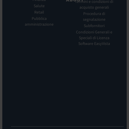
EV
Termini e condizioni di
Observe
Salute
acquisto generali
Chi
Experience
Retail
siamo
Procedura di
Monitoring:
Pubblica
segnalazione
La
EV
amministrazione
nostra
Subfornitori
DEM
visione
Condizioni Generali e
Remote
La
Speciali di Licenza
Support:
nostra
Software EasyVista
EV
storia
Reach
Carriera
Discoverability
Leadership
&
Dove
DDM:
siamo
EV
Sostenibilità
Discovery
Automation
&
Orchestration:
EV
Orchestrate