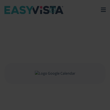
EasyVista
>
EV Platform
>
Integrations
>
Google Calendar
GOOGLE CALENDAR
Integrazione tra Google Calendar e Service Manager
per sincronizzare attività e pianificazioni,
migliorando coordinamento e gestione operativa
ITSM.