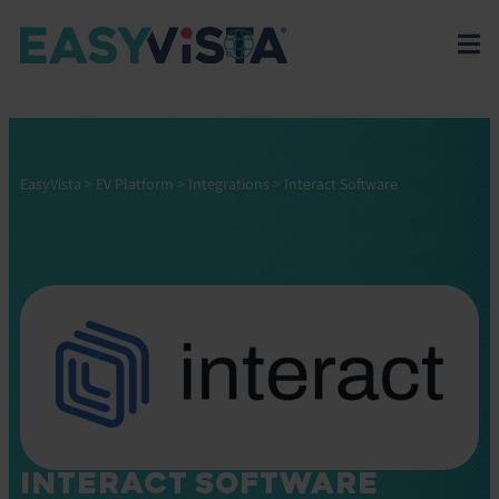
EasyVista
>
EV Platform
>
Integrations
>
Interact Software
INTERACT SOFTWARE