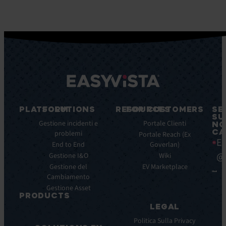
PLATFORM
SOLUTIONS
RESOURCES
FOR CUSTOMERS
SE
SU
Caratteristiche
Gestione incidenti e
Blog
Portale Clienti
NO
CA
principali
problemi
Ebook
Portale Reach (Ex
Ea
Benefici
End to End
Goverlan)
Whitepaper
principali
@
Gestione I&O
Wiki
Case
Integrazioni
Gestione del
Study
EV Marketplace
Cambiamento
Infografiche
Gestione Asset
Datasheet
PRODUCTS
Webinar
LEGAL
ITSM:
Comunicati
EV
Politica Sulla Privacy
stampa