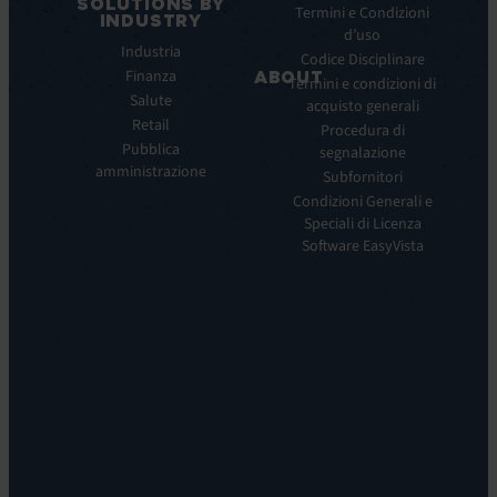
SOLUTIONS BY
Service
Termini e Condizioni
INDUSTRY
Manager
d’uso
Industria
ITOM:
Codice Disciplinare
Finanza
EV
ABOUT
Termini e condizioni di
Observe
Salute
acquisto generali
Chi
Experience
Retail
siamo
Procedura di
Monitoring:
Pubblica
segnalazione
La
EV
amministrazione
nostra
Subfornitori
DEM
visione
Condizioni Generali e
Remote
La
Speciali di Licenza
Support:
nostra
Software EasyVista
EV
storia
Reach
Carriera
Discoverability
Leadership
&
Dove
DDM:
siamo
EV
Sostenibilità
Discovery
Automation
&
Orchestration:
EV