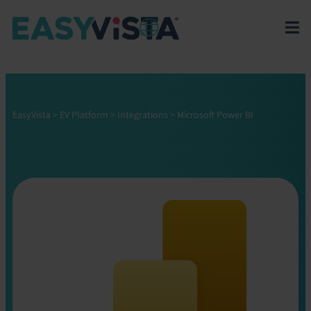
EasyVista
>
EV Platform
>
Integrations
>
Microsoft Power BI