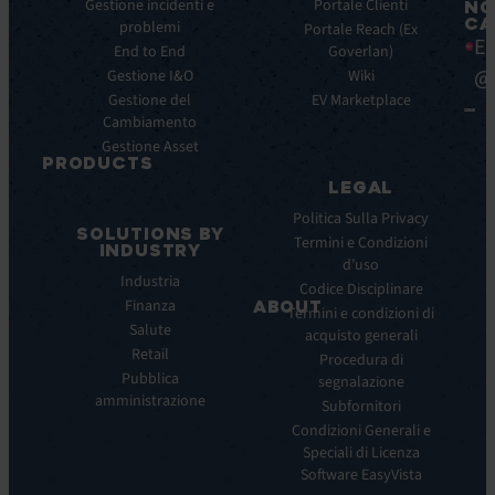
Caratteristiche
Gestione incidenti e
Blog
Portale Clienti
NO
CA
principali
problemi
Ebook
Portale Reach (Ex
Ea
Benefici
End to End
Goverlan)
Whitepaper
principali
@
Gestione I&O
Wiki
Case
Integrazioni
Gestione del
Study
EV Marketplace
Cambiamento
Infografiche
Gestione Asset
Datasheet
PRODUCTS
Webinar
LEGAL
ITSM:
Comunicati
EV
Politica Sulla Privacy
stampa
SOLUTIONS BY
Service
Termini e Condizioni
INDUSTRY
Manager
d’uso
Industria
ITOM:
Codice Disciplinare
Finanza
EV
ABOUT
Termini e condizioni di
Observe
Salute
acquisto generali
Chi
Experience
Retail
siamo
Procedura di
Monitoring:
Pubblica
segnalazione
La
EV
amministrazione
nostra
Subfornitori
DEM
visione
Condizioni Generali e
Remote
La
Speciali di Licenza
Support:
nostra
Software EasyVista
EV