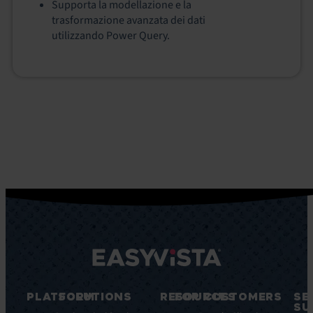
Supporta la modellazione e la
trasformazione avanzata dei dati
utilizzando Power Query.
PLATFORM
SOLUTIONS
RESOURCES
FOR CUSTOMERS
SE
SU