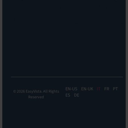
storia
Reach
Carriera
Discoverability
Leadership
&
Dove
DDM:
siamo
EV
Sostenibilità
Discovery
Automation
&
Orchestration:
EV
Orchestrate
EN
EN-UK
IT
FR
PT
© 2026 EasyVista. All Rights
ES
DE
Reserved