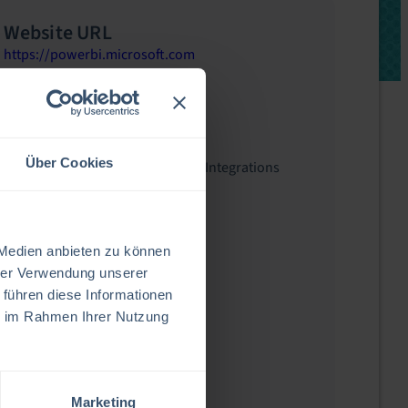
Website URL
https://powerbi.microsoft.com
Integration Type
Analytics
Related Resources
Über Cookies
EV Platform
,
EV Service Manager
,
Integrations
 Medien anbieten zu können
hrer Verwendung unserer
 führen diese Informationen
ie im Rahmen Ihrer Nutzung
Marketing