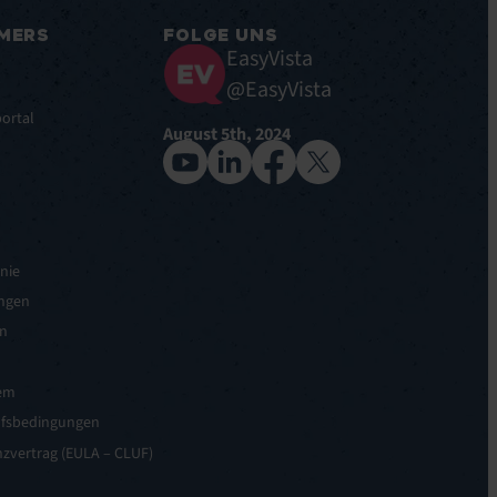
MERS
FOLGE UNS
EasyVista
@EasyVista
ortal
August 5th, 2024
nie
ngen
n
em
ufsbedingungen
zvertrag (EULA – CLUF)