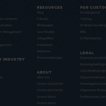
RESOURCES
FOR CUSTO
t
Blog
Kundenportal
on Incidents
E-Books
Training
tomation
Whitepaper
EV Reach Kundenp
lem Management
Case Studies
Wiki
t
Infografiken
EV Marketplace
nagement
Datasheets
Webinare
LEGAL
Pressemeldungen
Datenschutzrichtli
Y INDUSTRY
Nutzungsbedingu
Lizenzbedingunge
ABOUT
gen
Über uns
Subunternehmen
Unsere Geschichte
Hinweisgebersyst
Unsere Geschichte
Allgemeine Einka
Unsere Vision
Endbenutzer-Lizen
Unsere Vision