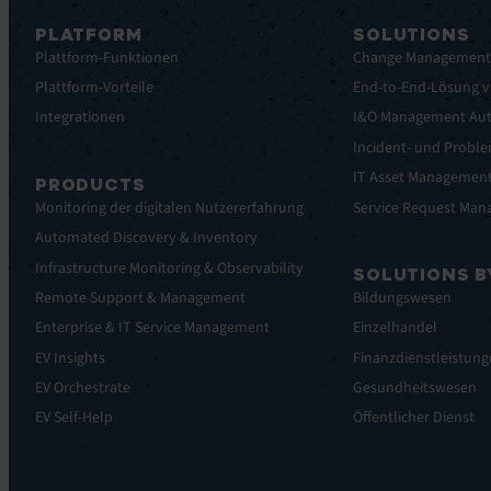
PLATFORM
SOLUTIONS
Plattform-Funktionen
Change Managemen
Plattform-Vorteile
End-to-End-Lösung v
Integrationen
I&O Management Au
Incident- und Prob
IT Asset Managemen
PRODUCTS
Service Request Ma
Monitoring der digitalen Nutzererfahrung
Automated Discovery & Inventory
Infrastructure Monitoring & Observability
SOLUTIONS B
Remote Support & Management
Bildungswesen
Enterprise & IT Service Management
Einzelhandel
EV Insights
Finanzdienstleistun
EV Orchestrate
Gesundheitswesen
EV Self-Help
Öffentlicher Dienst