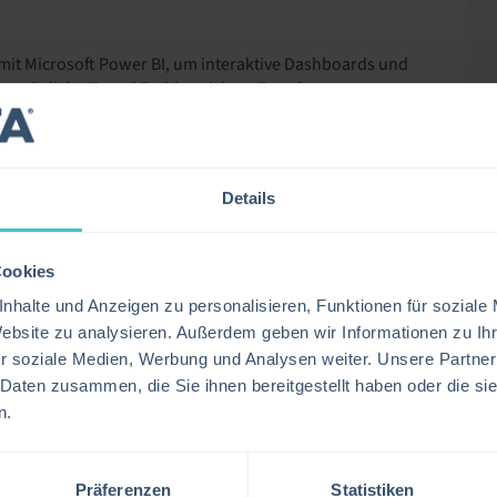
 mit Microsoft Power BI, um interaktive Dashboards und
 ermöglicht IT- und Fachbereichen, Trends zu
erative Erkenntnisse mithilfe der erweiterten
 Integration unterstützt datenbasierte
en Quellen in übersichtlichen und umsetzbaren
Details
Cookies
nhalte und Anzeigen zu personalisieren, Funktionen für soziale
nternehmensdatenquellen für einheitliches
Website zu analysieren. Außerdem geben wir Informationen zu I
r soziale Medien, Werbung und Analysen weiter. Unsere Partner
rwachung von Service-Performance, Auslastung und
 Daten zusammen, die Sie ihnen bereitgestellt haben oder die s
n.
Visualisierungen, die auf operative Anforderungen
nd -transformation über Power Query.
Präferenzen
Statistiken