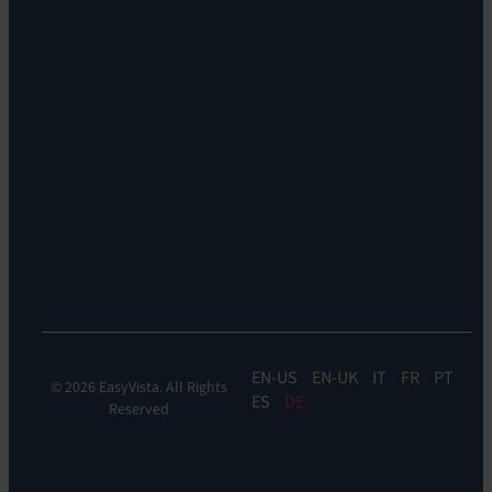
Management
Vision
Enterprise
Leadership
&
Nachhaltigkeit
IT
Standorte
Service
Karriere
Management
Standorte
EV
Insights
EV
Orchestrate
EV
Self-
Help
EN
EN-UK
IT
FR
PT
© 2026 EasyVista. All Rights
ES
DE
Reserved