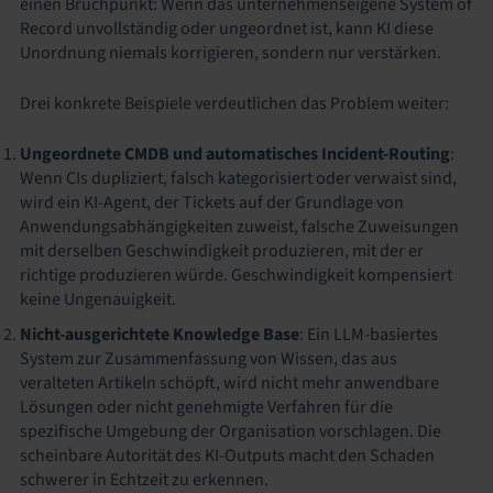
einen Bruchpunkt: Wenn das unternehmenseigene System of
Record unvollständig oder ungeordnet ist, kann KI diese
Unordnung niemals korrigieren, sondern nur verstärken.
Drei konkrete Beispiele verdeutlichen das Problem weiter:
Ungeordnete CMDB und automatisches Incident-Routing
:
Wenn CIs dupliziert, falsch kategorisiert oder verwaist sind,
wird ein KI-Agent, der Tickets auf der Grundlage von
Anwendungsabhängigkeiten zuweist, falsche Zuweisungen
mit derselben Geschwindigkeit produzieren, mit der er
richtige produzieren würde. Geschwindigkeit kompensiert
keine Ungenauigkeit.
Nicht-ausgerichtete Knowledge Base
: Ein LLM-basiertes
System zur Zusammenfassung von Wissen, das aus
veralteten Artikeln schöpft, wird nicht mehr anwendbare
Lösungen oder nicht genehmigte Verfahren für die
spezifische Umgebung der Organisation vorschlagen. Die
scheinbare Autorität des KI-Outputs macht den Schaden
schwerer in Echtzeit zu erkennen.