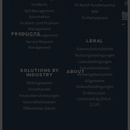
@
Plattform-
Incidents
Books
EV Reach Kundenportal
Vorteile
I&O Management
Whitepaper
Wiki
Aug
5th,
Integrationen
Automation
Case
EV Marketplace
202
Incident- und Problem
Studies
Management
Infografiken
PRODUCTS
IT Asset Management
Datasheets
LEGAL
Service Request
Monitoring
Webinare
Management
der
Pressemeldungen
Datenschutzrichtlinie
digitalen
Nutzungsbedingungen
Nutzererfahrung
Lizenzbedingungen
Automated
Subunternehmen
SOLUTIONS BY
Discovery
ABOUT
Hinweisgebersystem
INDUSTRY
&
Über
Allgemeine
Bildungswesen
Inventory
uns
Einkaufsbedingungen
Einzelhandel
Infrastructure
Unsere
Endbenutzer-
Monitoring
Finanzdienstleistungen
Geschichte
Lizenzvertrag (EULA –
&
Gesundheitswesen
Unsere
CLUF)
Observability
Öffentlicher Dienst
Geschichte
Remote
Unsere
Support
Vision
&
Unsere