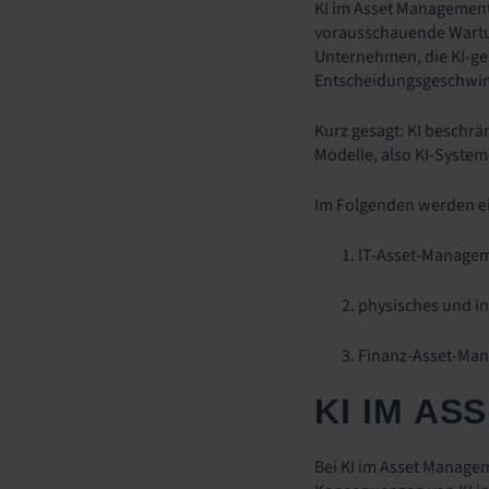
KI im Asset Management
vorausschauende Wartu
Unternehmen, die KI-ge
Entscheidungsgeschwind
Kurz gesagt: KI beschrä
Modelle, also KI-Syste
Im Folgenden werden ei
IT-Asset-Manage
physisches und i
Finanz-Asset-Ma
KI IM A
Bei KI im Asset Managem