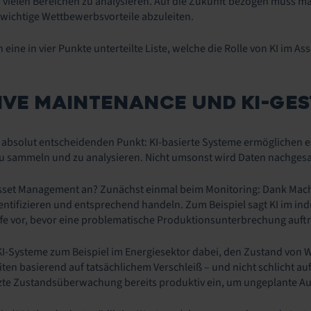
 vielen Bereichen zu analysieren. Auf die Zukunft bezogen muss m
wichtige Wettbewerbsvorteile abzuleiten.
h eine in vier Punkte unterteilte Liste, welche die Rolle von KI i
IVE MAINTENANCE UND KI-GE
 absolut entscheidenden Punkt: KI-basierte Systeme ermöglichen
sammeln und zu analysieren. Nicht umsonst wird Daten nachgesa
 Asset Management an? Zunächst einmal beim Monitoring: Dank M
entifizieren und entsprechend handeln. Zum Beispiel sagt KI im ind
fe vor, bevor eine problematische Produktionsunterbrechung auftri
KI-Systeme zum Beispiel im Energiesektor dabei, den Zustand von
en basierend auf tatsächlichem Verschleiß – und nicht schlicht a
tzte Zustandsüberwachung bereits produktiv ein, um ungeplante Au