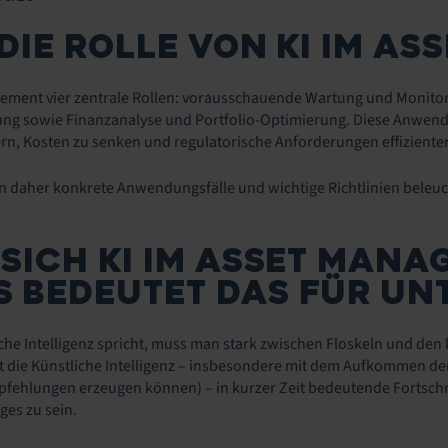
 DIE ROLLE VON KI IM A
agement vier zentrale Rollen: vorausschauende Wartung und Monito
g sowie Finanzanalyse und Portfolio-Optimierung. Diese Anwen
ern, Kosten zu senken und regulatorische Anforderungen effizienter 
n daher konkrete Anwendungsfälle und wichtige Richtlinien beleuch
 SICH KI IM ASSET MAN
 BEDEUTET DAS FÜR U
e Intelligenz spricht, muss man stark zwischen Floskeln und den k
die Künstliche Intelligenz – insbesondere mit dem Aufkommen der g
fehlungen erzeugen können) – in kurzer Zeit bedeutende Fortschrit
ges zu sein.