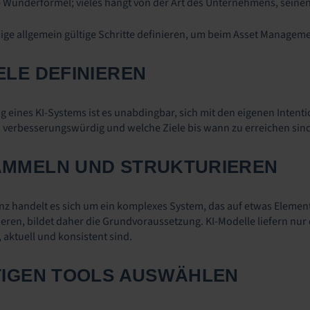
le Wunderformel; vieles hängt von der Art des Unternehmens, seinen
ige allgemein gültige Schritte definieren, um beim Asset Managemen
IELE DEFINIEREN
 eines KI-Systems ist es unabdingbar, sich mit den eigenen Intent
verbesserungswürdig und welche Ziele bis wann zu erreichen sind
SAMMELN UND STRUKTURIEREN
genz handelt es sich um ein komplexes System, das auf etwas Element
eren, bildet daher die Grundvoraussetzung. KI-Modelle liefern nur
 aktuell und konsistent sind.
HTIGEN TOOLS AUSWÄHLEN