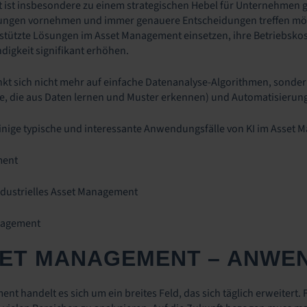
 ist insbesondere zu einem strategischen Hebel für Unternehmen 
ngen vornehmen und immer genauere Entscheidungen treffen möch
stützte Lösungen im Asset Management einsetzen, ihre Betriebskos
igkeit signifikant erhöhen.
nkt sich nicht mehr auf einfache Datenanalyse-Algorithmen, sonde
me, die aus Daten lernen und Muster erkennen) und Automatisierung
nige typische und interessante Anwendungsfälle von KI im Asset 
ment
ndustrielles Asset Management
nagement
SSET MANAGEMENT – ANW
ent handelt es sich um ein breites Feld, das sich täglich erweiter