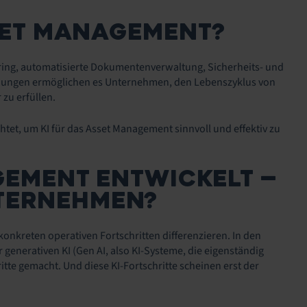
SSET MANAGEMENT?
ring, automatisierte Dokumentenverwaltung, Sicherheits- und
dungen ermöglichen es Unternehmen, den Lebenszyklus von
zu erfüllen.
tet, um KI für das Asset Management sinnvoll und effektiv zu
AGEMENT ENTWICKELT —
NTERNEHMEN?
onkreten operativen Fortschritten differenzieren. In den
enerativen KI (Gen AI, also KI-Systeme, die eigenständig
te gemacht. Und diese KI-Fortschritte scheinen erst der