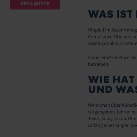
GET A QUOTE
WAS IST
KI spielt im Asset Man
Compliance-Überwachun
Assets proaktiv zu steu
In diesem Artikel werde
betreiben.
WIE HAT
UND WAS
Wenn man über Künstlich
vergangenen Jahren hat 
Texte, Analysen und Emp
Anfang eines langen We