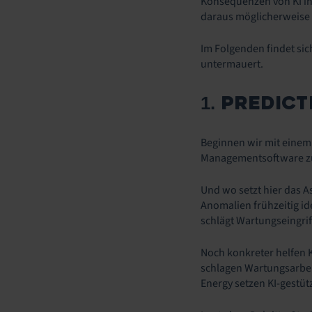
Konsequenzen von KI in
daraus möglicherweise 
Im Folgenden findet sic
untermauert.
PREDICT
1.
Beginnen wir mit einem
Managementsoftware zu 
Und wo setzt hier das
Anomalien frühzeitig id
schlägt Wartungseingrif
Noch konkreter helfen 
schlagen Wartungsarbeit
Energy setzen KI-gestü