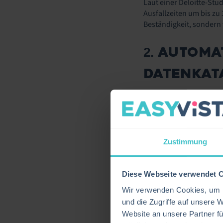
Laut einer Deloitte-Stu
Ausfallzeiten um bis zu
Beständigkeit, sondern 
AUTOMA
2.
DATENKAT
Einer der kritischsten 
einen gefährlichen Bum
Künstliche Intelligenz 
Zustimmung
Dokumente automatisiert
Ein gutes Beispiel hält
Diese Webseite verwendet 
Immobilienzertifikaten
Wir verwenden Cookies, um I
Geräte oder verwendet
und die Zugriffe auf unsere 
Website an unsere Partner fü
KI FÜR 
3.