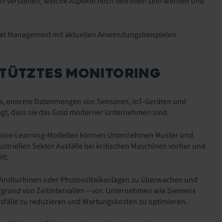
an verstehen, welche Aspekte noch betroffen sein werden und
m Asset Management mit aktuellen Anwendungsbeispielen
STÜTZTES MONITORING
 es, enorme Datenmengen von Sensoren, IoT-Geräten und
gt, dass sie das Gold moderner Unternehmen sind.
achine-Learning-Modellen können Unternehmen Muster und
ustriellen Sektor Ausfälle bei kritischen Maschinen vorher und
tt.
 Windturbinen oder Photovoltaikanlagen zu überwachen und
ufgrund von Zeitintervallen – vor. Unternehmen wie Siemens
sfälle zu reduzieren und Wartungskosten zu optimieren.