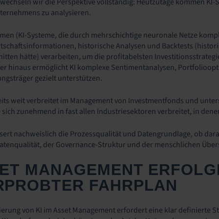
t wechseln wir die Perspektive vollständig: Heutzutage kommen KI-
ternehmens zu analysieren.
men (KI-Systeme, die durch mehrschichtige neuronale Netze komp
tschaftsinformationen, historische Analysen und Backtests (historis
tten hätte) verarbeiten, um die profitabelsten Investitionsstrateg
er hinaus ermöglicht KI komplexe Sentimentanalysen, Portfolioop
ngsträger gezielt unterstützen.
its weit verbreitet im Management von Investmentfonds und unters
 sich zunehmend in fast allen Industriesektoren verbreitet, in den
ssert nachweislich die Prozessqualität und Datengrundlage, ob da
atenqualität, der Governance-Struktur und der menschlichen Übers
SSET MANAGEMENT ERFOLGR
RPROBTER FAHRPLAN
ierung von KI im Asset Management erfordert eine klar definierte 