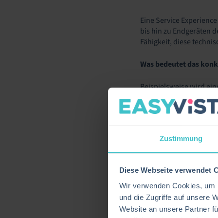
Eine Service Experienc
bis hin zu Endgeräten d
Fähigkeit, diese techni
Was bedeutet das konk
Beispielsweise wird ein
betroffener Nutzer, der
Mit anderen Worten: All
isolierter technischer P
Zustimmung
PRÄDIKTIV
Diese Webseite verwendet 
UND MACH
Wir verwenden Cookies, um I
und die Zugriffe auf unsere 
Service Experience Pla
Website an unsere Partner fü
analysieren Muster, vo