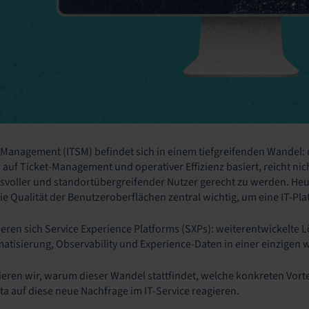
e Management (ITSM) befindet sich in einem tiefgreifenden Wandel: n
er auf Ticket-Management und operativer Effizienz basiert, reich
chsvoller und standortübergreifender Nutzer gerecht zu werden. Heut
ie Qualität der Benutzeroberflächen zentral wichtig, um eine IT-Pl
ieren sich Service Experience Platforms (SXPs): weiterentwickelte
isierung, Observability und Experience-Daten in einer einzigen we
sieren wir, warum dieser Wandel stattfindet, welche konkreten Vo
ta auf diese neue Nachfrage im IT-Service reagieren.