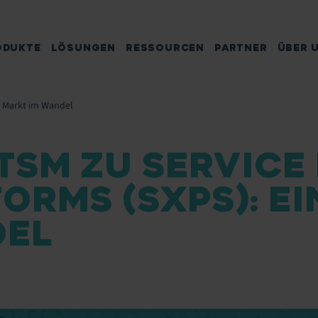
ODUKTE
LÖSUNGEN
RESSOURCEN
PARTNER
ÜBER 
in Markt im Wandel
TSM ZU SERVICE
ORMS (SXPS): EI
EL