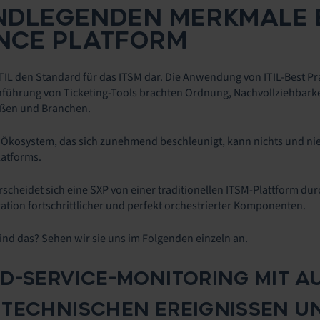
NDLEGENDEN MERKMALE 
NCE PLATFORM
e ITIL den Standard für das ITSM dar. Die Anwendung von ITIL-Best P
führung von Ticketing-Tools brachten Ordnung, Nachvollziehbarkei
ößen und Branchen.
n Ökosystem, das sich zunehmend beschleunigt, kann nichts und ni
latforms.
rscheidet sich eine SXP von einer traditionellen ITSM-Plattform du
gration fortschrittlicher und perfekt orchestrierter Komponenten.
d das? Sehen wir sie uns im Folgenden einzeln an.
D-SERVICE-MONITORING MIT A
 TECHNISCHEN EREIGNISSEN U