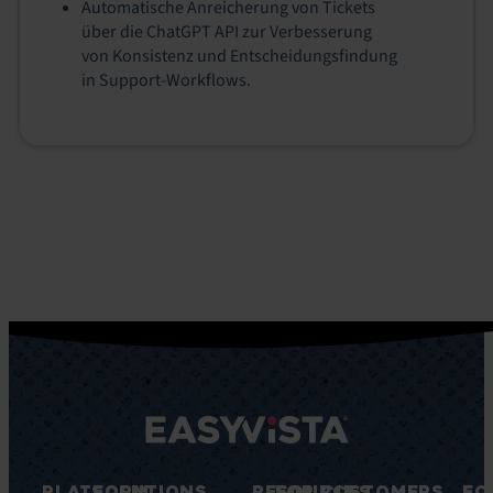
Automatische Anreicherung von Tickets
über die ChatGPT API zur Verbesserung
von Konsistenz und Entscheidungsfindung
in Support-Workflows.
PLATFORM
SOLUTIONS
RESOURCES
FOR CUSTOMERS
FO