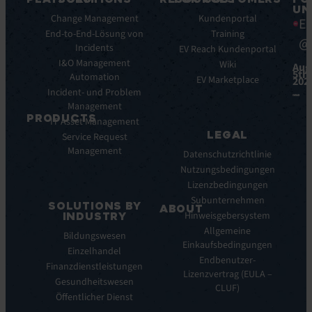
UN
Plattform-
Change Management
Blog
Kundenportal
Ea
Funktionen
End-to-End-Lösung von
E-
Training
@
Plattform-
Incidents
Books
EV Reach Kundenportal
Vorteile
I&O Management
Whitepaper
Wiki
Aug
5th,
Integrationen
Automation
Case
EV Marketplace
202
Incident- und Problem
Studies
Management
Infografiken
PRODUCTS
IT Asset Management
Datasheets
LEGAL
Service Request
Monitoring
Webinare
Management
der
Pressemeldungen
Datenschutzrichtlinie
digitalen
Nutzungsbedingungen
Nutzererfahrung
Lizenzbedingungen
Automated
Subunternehmen
SOLUTIONS BY
Discovery
ABOUT
Hinweisgebersystem
INDUSTRY
&
Über
Allgemeine
Bildungswesen
Inventory
uns
Einkaufsbedingungen
Einzelhandel
Infrastructure
Unsere
Endbenutzer-
Monitoring
Finanzdienstleistungen
Geschichte
Lizenzvertrag (EULA –
&
Gesundheitswesen
Unsere
CLUF)
Observability
Öffentlicher Dienst
Geschichte
Remote