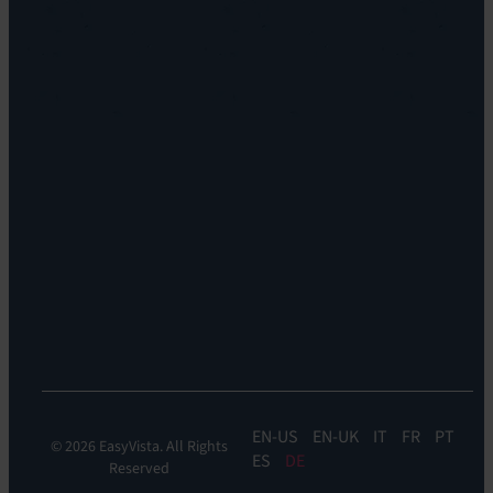
Unsere
Support
Vision
&
Unsere
Management
Vision
Enterprise
Leadership
&
Nachhaltigkeit
IT
Standorte
Service
Karriere
Management
Standorte
EV
Insights
EV
Orchestrate
EV
Self-
Help
EN
EN-UK
IT
FR
PT
© 2026 EasyVista. All Rights
ES
DE
Reserved