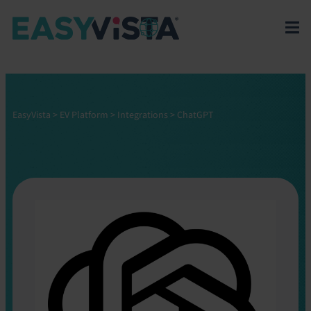
EasyVista
>
EV Platform
>
Integrations
>
ChatGPT