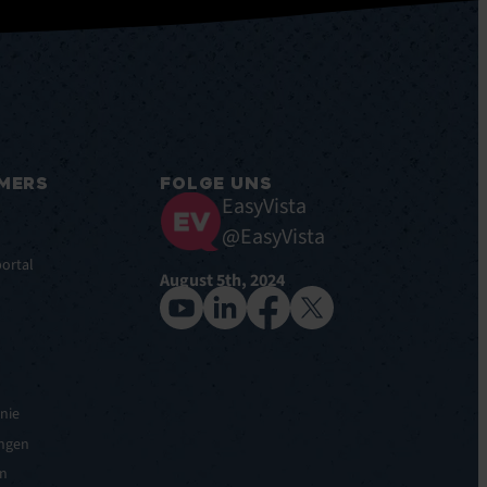
MERS
FOLGE UNS
EasyVista
@EasyVista
ortal
August 5th, 2024
nie
ngen
n