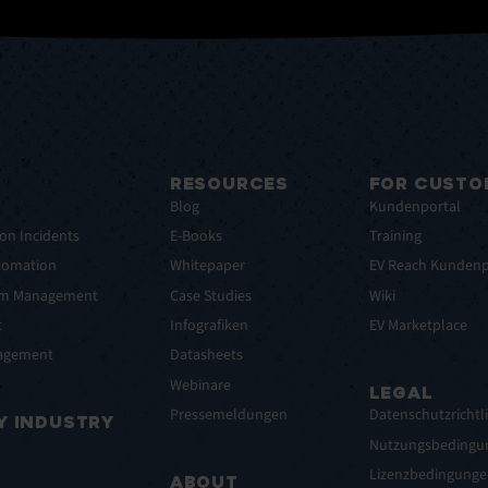
RESOURCES
FOR CUSTO
t
Blog
Kundenportal
on Incidents
E-Books
Training
tomation
Whitepaper
EV Reach Kundenp
lem Management
Case Studies
Wiki
t
Infografiken
EV Marketplace
nagement
Datasheets
Webinare
LEGAL
Pressemeldungen
Datenschutzrichtli
Y INDUSTRY
Nutzungsbedingu
Lizenzbedingunge
ABOUT