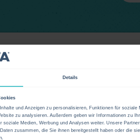
 mit Jenkins, um Automatisierungs-Workflows auf Basis
ie ermöglicht IT- und DevOps-Teams, Jenkins-Jobs
Details
eoptionen im Servicekatalog geändert werden. Dadurch
 und die Abstimmung zwischen Service Management und
Cookies
nhalte und Anzeigen zu personalisieren, Funktionen für soziale
Website zu analysieren. Außerdem geben wir Informationen zu I
r soziale Medien, Werbung und Analysen weiter. Unsere Partner
 Daten zusammen, die Sie ihnen bereitgestellt haben oder die s
s-Jobs bei Änderungen an Serviceoptionen für
n.