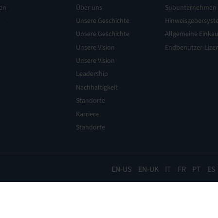
gen
Über uns
Subunternehmen
Unsere Geschichte
Hinweisgebersyst
Unsere Geschichte
Allgemeine Einka
Unsere Vision
Endbenutzer-Lizen
Unsere Vision
Leadership
Nachhaltigkeit
Standorte
Karriere
Standorte
EN
EN-UK
IT
FR
PT
ES