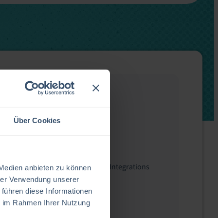
Website URL
https://www.jenkins.io
Über Cookies
Integration Type
Automation
,
Orchestration
Related Resources
EV Platform
,
EV Service Manager
,
Integrations
 Medien anbieten zu können
hrer Verwendung unserer
 führen diese Informationen
ie im Rahmen Ihrer Nutzung