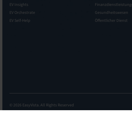
EV Insights
Finanzdienstleistun
EV Orchestrate
Gesundheitswesen
EV Self-Help
Öffentlicher Dienst
© 2026 EasyVista. All Rights Reserved