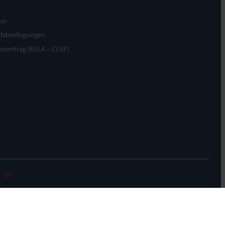
em
ufsbedingungen
zvertrag (EULA – CLUF)
DE